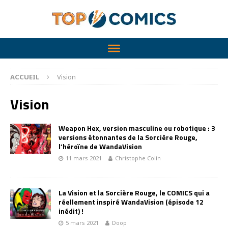
ACCUEIL
Vision
Vision
Weapon Hex, version masculine ou robotique : 3
versions étonnantes de la Sorcière Rouge,
l’héroïne de WandaVision
11 mars 2021
Christophe Colin
La Vision et la Sorcière Rouge, le COMICS qui a
réellement inspiré WandaVision (épisode 12
inédit) !
5 mars 2021
Doop