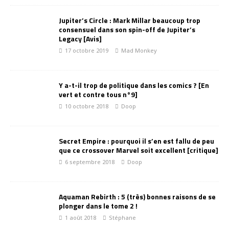
Jupiter’s Circle : Mark Millar beaucoup trop
consensuel dans son spin-off de Jupiter’s
Legacy [Avis]
17 octobre 2019
Mad Monkey
Y a-t-il trop de politique dans les comics ? [En
vert et contre tous n°9]
10 octobre 2018
Doop
Secret Empire : pourquoi il s’en est fallu de peu
que ce crossover Marvel soit excellent [critique]
6 septembre 2018
Doop
Aquaman Rebirth : 5 (très) bonnes raisons de se
plonger dans le tome 2 !
1 août 2018
Stéphane