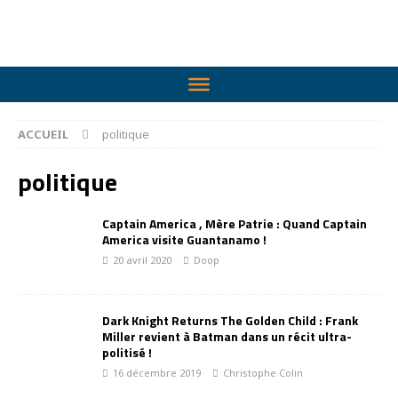
ACCUEIL
politique
politique
Captain America , Mère Patrie : Quand Captain
America visite Guantanamo !
20 avril 2020
Doop
Dark Knight Returns The Golden Child : Frank
Miller revient à Batman dans un récit ultra-
politisé !
16 décembre 2019
Christophe Colin