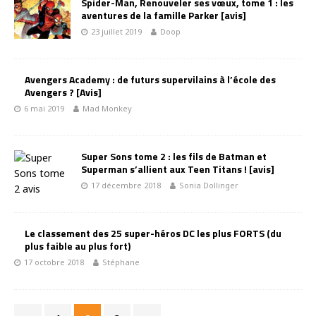
Spider-Man, Renouveler ses vœux, tome 1 : les
aventures de la famille Parker [avis]
23 juillet 2019
Doop
Avengers Academy : de futurs supervilains à l’école des
Avengers ? [Avis]
6 mai 2019
Mad Monkey
Super Sons tome 2 : les fils de Batman et
Superman s’allient aux Teen Titans ! [avis]
17 décembre 2018
Sonia Dollinger
Le classement des 25 super-héros DC les plus FORTS (du
plus faible au plus fort)
17 octobre 2018
Stéphane