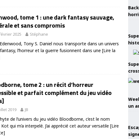
Back
horr
nwood, tome 1 : une dark fantasy sauvage,
cérale et sans compromis
février 2025
Stéphane
Supe
hist
Edenwood, Tony S. Daniel nous transporte dans un univers
 fantasy, l’horreur et la guerre fusionnent dans une
[Lire la
]
Supe
cros
dborne, tome 2 : un récit d’horreur
ssible et parfait complément du jeu vidéo
s]
Week
un a
uillet 2019
JB
yte de l’univers du jeu vidéo Bloodborne, c’est le nom
š Kot qui m’a interpelé. J’ai apprécié cet auteur versatile
[Lire
Esca
te]
sign