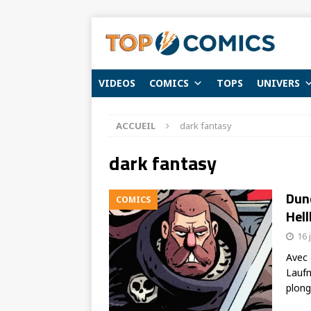
VIDEOS
COMICS
TOPS
UNIVERS
ACCUEIL
dark fantasy
dark fantasy
Dunc
COMICS
Hel
16 
Avec 
Laufm
plong