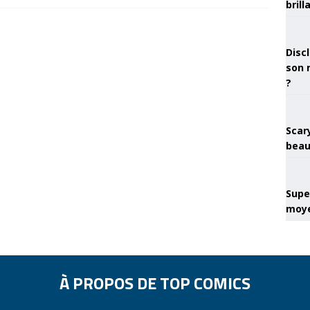
brill
Discl
son 
?
Scary
beau
Super
moye
À PROPOS DE TOP COMICS