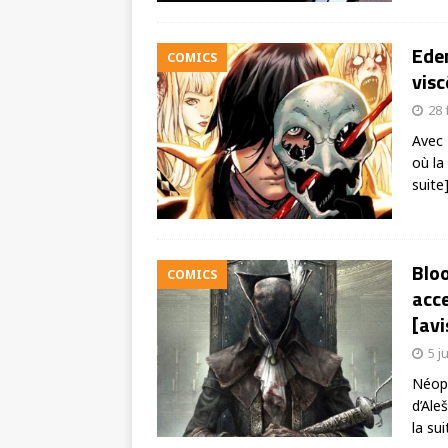
Ede
COMICS
vis
28 
Avec 
où la
suite
Bloo
COMICS
acce
[avi
5 j
Néoph
d’Ale
la sui