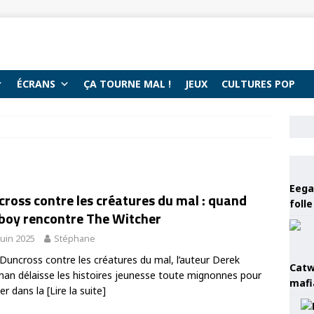
ÉCRANS
ÇA TOURNE MAL !
JEUX
CULTURES POP
Eega 
ross contre les créatures du mal : quand
foll
lboy rencontre The Witcher
juin 2025
Stéphane
Duncross contre les créatures du mal, l’auteur Derek
Catw
an délaisse les histoires jeunesse toute mignonnes pour
mafi
er dans la
[Lire la suite]