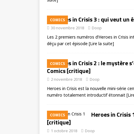
Heroes in Crisis 3 : qui veut un
COMICS
30 novembre 2018
Doop
Les 2 premiers numéros d’Heroes in Crisis int
déçu par cet épisode
[Lire la suite]
Heroes in Crisis 2 : le mystère 
COMICS
Comics [critique]
2 novembre 2018
Doop
Heroes in Crisis est la nouvelle mini-série c
numéro totalement introductif étonnait
[Lir
Heroes in Crisis 
COMICS
[critique]
1 octobre 2018
Doop