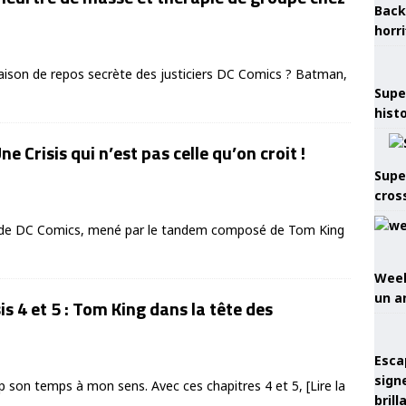
Back
horr
maison de repos secrète des justiciers DC Comics ? Batman,
Supe
hist
Une Crisis qui n’est pas celle qu’on croit !
Supe
cros
ate de DC Comics, mené par le tandem composé de Tom King
Week
un a
is 4 et 5 : Tom King dans la tête des
Esca
sign
rop son temps à mon sens. Avec ces chapitres 4 et 5,
[Lire la
brill