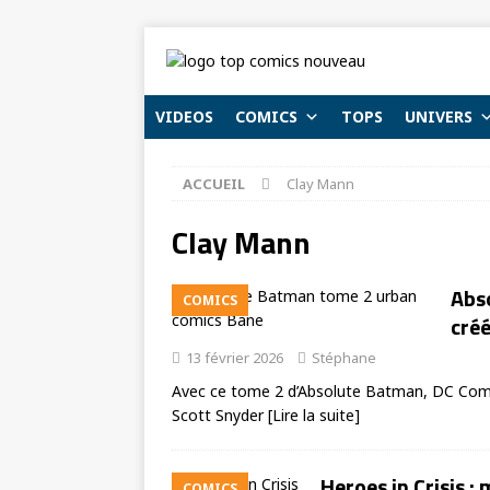
VIDEOS
COMICS
TOPS
UNIVERS
ACCUEIL
Clay Mann
Clay Mann
Abso
COMICS
créé
13 février 2026
Stéphane
Avec ce tome 2 d’Absolute Batman, DC Comics
Scott Snyder
[Lire la suite]
Heroes in Crisis 
COMICS