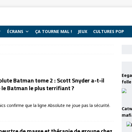
ÉCRANS
ÇA TOURNE MAL !
JEUX
CULTURES POP
Eega 
lute Batman tome 2 : Scott Snyder a-t-il
foll
 le Batman le plus terrifiant ?
 confirme que la ligne Absolute ne joue pas la sécurité.
Catw
mafi
: meurtre de masse et thérapie de groupe chez