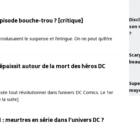
 épisode bouche-trou ? [critique]
Discl
son 
?
roduisaient le suspense et l’intrigue. On ne peut qu’être
Scary
beau
s’épaissit autour de la mort des héros DC
Super
moye
ensée tout révolutionner dans l’univers DC Comics. Le 1er
e la suite]
1 : meurtres en série dans l’univers DC ?