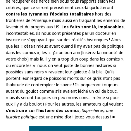
de récupérer des héros bien sous tous rapports selon
vos
critères, que ce seront précisément ceux-là qui lutteront
contre les tyrannies féodales totalitaires
hors des
frontières de l’Amérique mais aussi en traquant les ennemis de
l’avenir et du progrès aux US.
Les faits sont là, implacables
,
incontestables. Ils nous sont présentés par un docteur en
histoire ne s’appuyant que sur des réalités historiques ! Alors
que les « c’était mieux avant quand il n’y avait pas de politique
dans les comics », les « j’ai un bon ami [insérez la minorité de
votre choix] mais là, il y en a trop d’un coup dans les comics »,
ou encore les « nous on veut juste de bonnes histoires si
possibles sans noirs » ravalent leur galette à la bile. Qu’ils
portent leur regard de poissons morts sur ce qu’ils n’ont pas
l’habitude de contempler : le savoir ! Ils poqueront toujours
autant du goulot comme s’ils avaient léché un cul de bouc,
mais ils seront toujours un peu moins cons… même si pour
eux il y a du boulot ! Pour les autres, les amateurs qui veulent
s’instruire sur l’histoire des comics
,
Super-héros, une
histoire politique
est une mine d’or ! Jetez-vous dessus ! ■