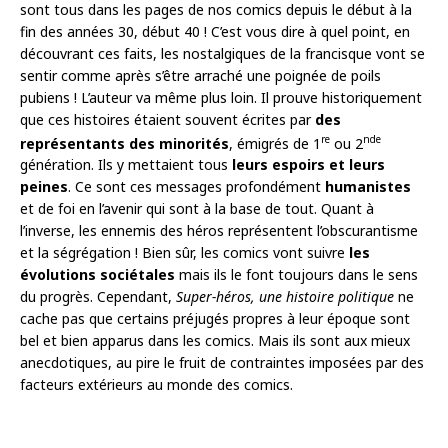
sont tous dans les pages de nos comics depuis le début à la
fin des années 30, début 40 ! C’est vous dire à quel point, en
découvrant ces faits, les nostalgiques de la francisque vont se
sentir comme après s’être arraché une poignée de poils
pubiens ! L’auteur va même plus loin. Il prouve historiquement
que ces histoires étaient souvent écrites par
des
re
nde
représentants des minorités
, émigrés de 1
ou 2
génération. Ils y mettaient tous
leurs espoirs et leurs
peines
. Ce sont ces messages profondément
humanistes
et de foi en l’avenir qui sont à la base de tout. Quant à
l’inverse, les ennemis des héros représentent l’obscurantisme
et la ségrégation ! Bien sûr, les comics vont suivre
les
évolutions sociétales
mais ils le font toujours dans le sens
du progrès. Cependant,
Super-héros, une histoire politique
ne
cache pas que certains préjugés propres à leur époque sont
bel et bien apparus dans les comics. Mais ils sont aux mieux
anecdotiques, au pire le fruit de contraintes imposées par des
facteurs extérieurs au monde des comics.