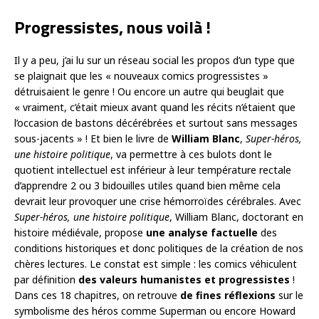
Progressistes, nous voilà !
Il y a peu, j’ai lu sur un réseau social les propos d’un type que
se plaignait que les « nouveaux comics progressistes »
détruisaient le genre ! Ou encore un autre qui beuglait que
« vraiment, c’était mieux avant quand les récits n’étaient que
l’occasion de bastons décérébrées et surtout sans messages
sous-jacents » ! Et bien le livre de
William Blanc
,
Super-héros,
une histoire politique
, va permettre à ces bulots dont le
quotient intellectuel est inférieur à leur température rectale
d’apprendre 2 ou 3 bidouilles utiles quand bien même cela
devrait leur provoquer une crise hémorroïdes cérébrales. Avec
Super-héros, une histoire politique
, William Blanc, doctorant en
histoire médiévale, propose
une analyse factuelle
des
conditions historiques et donc politiques de la création de nos
chères lectures. Le constat est simple : les comics véhiculent
par définition
des valeurs humanistes et progressistes
!
Dans ces 18 chapitres, on retrouve
de fines réflexions
sur le
symbolisme des héros comme Superman ou encore Howard