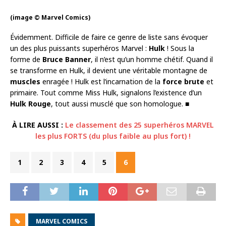
(image © Marvel Comics)
Évidemment. Difficile de faire ce genre de liste sans évoquer
un des plus puissants superhéros Marvel :
Hulk
! Sous la
forme de
Bruce Banner
, il n’est qu’un homme chétif. Quand il
se transforme en Hulk, il devient une véritable montagne de
muscles
enragée ! Hulk est l’incarnation de la
force brute
et
primaire. Tout comme Miss Hulk, signalons l’existence d’un
Hulk Rouge
, tout aussi musclé que son homologue. ■
À LIRE AUSSI :
Le classement des 25 superhéros MARVEL
les plus FORTS (du plus faible au plus fort) !
1
2
3
4
5
6
MARVEL COMICS