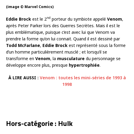
(image © Marvel Comics)
nd
Eddie Brock
est le 2
porteur du symbiote appelé
Venom
,
après Peter Parker lors des Guerres Secrètes. Mais il est le
plus emblématique, puisque c’est avec lui que Venom va
prendre la forme qu’on lui connait. Quand il est dessiné par
Todd McFarlane
,
Eddie Brock
est représenté sous la forme
d’un homme particulièrement musclé ; et lorsqu’il se
transforme en
Venom
, la
musculature
du personnage se
développe encore plus, presque
hypertrophiée
.
À LIRE AUSSI :
Venom : toutes les mini-séries de 1993 à
1998
Hors-catégorie : Hulk