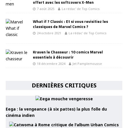
offert avec les softcovers X-Men
7 août 2025
La rédac' de Top Comics
What if ? Classic : Et si vous revisitiez les
classiques de Marvel Comics ?
24 octobre 2021
La rédac' de Top Comics
Kraven le Chasseur : 10 comics Marvel
essentiels à découvrir
18 décembre 2024
Jet Pamplemousse
DERNIÈRES CRITIQUES
Eega : la vengeance (à six pattes) la plus folle du
cinéma indien