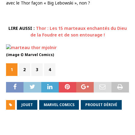
avec le Thor façon « Big Lebowski », non ?
LIRE AUSSI :
Thor : Les 15 marteaux enchantés du Dieu
de la Foudre et de son entourage !
(image © Marvel Comics)
1
2
3
4
JOUET
MARVEL COMICS
PRODUIT DÉRIVÉ