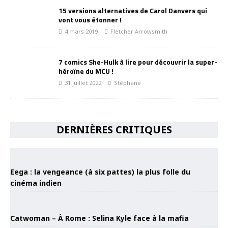
15 versions alternatives de Carol Danvers qui
vont vous étonner !
4 mars 2019
Fletcher Arrowsmith
7 comics She-Hulk à lire pour découvrir la super-
héroïne du MCU !
31 juillet 2022
Stéphane
DERNIÈRES CRITIQUES
Eega : la vengeance (à six pattes) la plus folle du
cinéma indien
Catwoman – À Rome : Selina Kyle face à la mafia