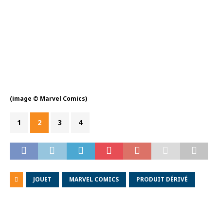
(image © Marvel Comics)
1
2
3
4
JOUET
MARVEL COMICS
PRODUIT DÉRIVÉ