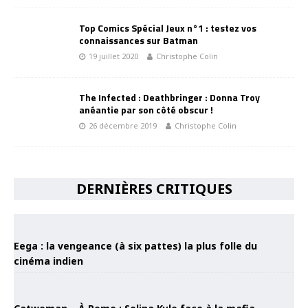
Top Comics Spécial Jeux n°1 : testez vos
connaissances sur Batman
19 juillet 2020
Christophe Colin
The Infected : Deathbringer : Donna Troy
anéantie par son côté obscur !
26 décembre 2019
Christophe Colin
DERNIÈRES CRITIQUES
Eega : la vengeance (à six pattes) la plus folle du
cinéma indien