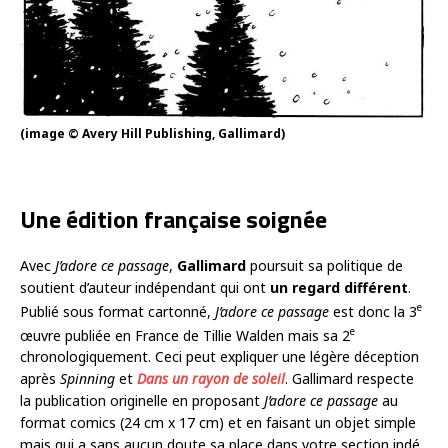
(image © Avery Hill Publishing, Gallimard)
Une édition française soignée
Avec
J’adore ce passage
,
Gallimard
poursuit sa politique de
soutient d’auteur indépendant qui ont
un regard différent
.
e
Publié sous format cartonné,
J’adore ce passage
est donc la 3
e
œuvre publiée en France de Tillie Walden mais sa 2
chronologiquement. Ceci peut expliquer une légère déception
après
Spinning
et
Dans un rayon de soleil
. Gallimard respecte
la publication originelle en proposant
J’adore ce passage
au
format comics (24 cm x 17 cm) et en faisant un objet simple
mais qui a sans aucun doute sa place dans votre section indé