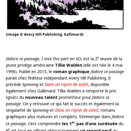
(image © Avery Hill Publishing, Gallimard)
e
J’adore ce passage
,
I love this part
en VO, est la 2
œuvre de la
jeune prodige américaine
Tillie Walden
(elle est née le 4 mai
1996). Publié en 2015, le
roman graphique
J’adore ce passage
parait chez l’éditeur indépendant Avery Hill Publishing. Il
précède
Spinning
et
Dans un rayon de soleil
, disponible
également chez Gallimard. Tillie Walden a remporté le prix
Ignatz du
nouveau talent
prometteur pour
J’adore ce
passage
. On y retrouve ce qui fait le succès et également la
singularité de
Spinning
et
Dans un rayon de soleil
, romans
graphiques plus matures et complets. S’immerger dans
J’adore
er
ce passage
, c’est comprendre
les 1
pas d’une surdouée
du
e
9
art tout en offrant rétroactivement
un regard neuf
au