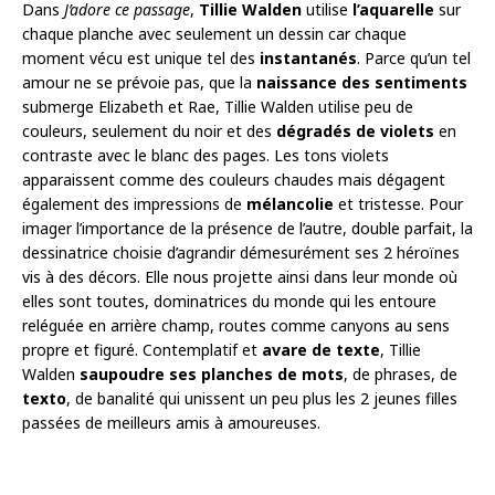
Dans
J’adore ce passage
,
Tillie Walden
utilise
l’aquarelle
sur
chaque planche avec seulement un dessin car chaque
moment vécu est unique tel des
instantanés
. Parce qu’un tel
amour ne se prévoie pas, que la
naissance des sentiments
submerge Elizabeth et Rae, Tillie Walden utilise peu de
couleurs, seulement du noir et des
dégradés de violets
en
contraste avec le blanc des pages. Les tons violets
apparaissent comme des couleurs chaudes mais dégagent
également des impressions de
mélancolie
et tristesse. Pour
imager l’importance de la présence de l’autre, double parfait, la
dessinatrice choisie d’agrandir démesurément ses 2 héroïnes
vis à des décors. Elle nous projette ainsi dans leur monde où
elles sont toutes, dominatrices du monde qui les entoure
reléguée en arrière champ, routes comme canyons au sens
propre et figuré. Contemplatif et
avare de texte
, Tillie
Walden
saupoudre ses planches de mots
, de phrases, de
texto
, de banalité qui unissent un peu plus les 2 jeunes filles
passées de meilleurs amis à amoureuses.