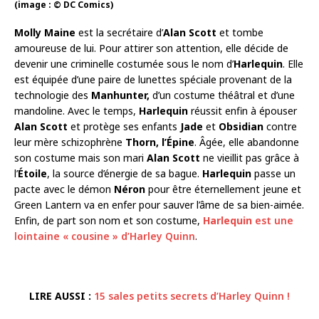
(image : © DC Comics)
Molly Maine
est la secrétaire d’
Alan Scott
et tombe
amoureuse de lui. Pour attirer son attention, elle décide de
devenir une criminelle costumée sous le nom d’
Harlequin
. Elle
est équipée d’une paire de lunettes spéciale provenant de la
technologie des
Manhunter,
d’un costume théâtral et d’une
mandoline. Avec le temps,
Harlequin
réussit enfin à épouser
Alan Scott
et protège ses enfants
Jade
et
Obsidian
contre
leur mère schizophrène
Thorn, l’Épine
. Âgée, elle abandonne
son costume mais son mari
Alan Scott
ne vieillit pas grâce à
l’
Étoile
, la source d’énergie de sa bague.
Harlequin
passe un
pacte avec le démon
Néron
pour être éternellement jeune et
Green Lantern va en enfer pour sauver l’âme de sa bien-aimée.
Enfin, de part son nom et son costume,
Harlequin
est une
lointaine « cousine » d’Harley Quinn
.
LIRE AUSSI :
15 sales petits secrets d’Harley Quinn !