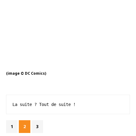
(image © DC Comics)
La suite ? Tout de suite !
1
2
3