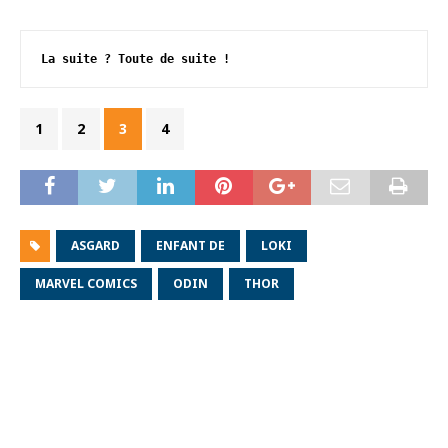
La suite ? Toute de suite !
1
2
3
4
ASGARD
ENFANT DE
LOKI
MARVEL COMICS
ODIN
THOR