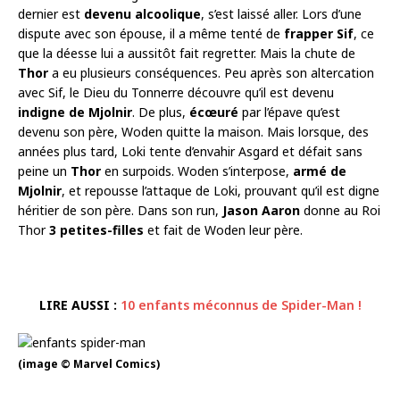
dernier est
devenu alcoolique
, s’est laissé aller. Lors d’une
dispute avec son épouse, il a même tenté de
frapper Sif
, ce
que la déesse lui a aussitôt fait regretter. Mais la chute de
Thor
a eu plusieurs conséquences. Peu après son altercation
avec Sif, le Dieu du Tonnerre découvre qu’il est devenu
indigne de Mjolnir
. De plus,
écœuré
par l’épave qu’est
devenu son père, Woden quitte la maison. Mais lorsque, des
années plus tard, Loki tente d’envahir Asgard et défait sans
peine un
Thor
en surpoids. Woden s’interpose,
armé de
Mjolnir
, et repousse l’attaque de Loki, prouvant qu’il est digne
héritier de son père. Dans son run,
Jason Aaron
donne au Roi
Thor
3 petites-filles
et fait de Woden leur père.
LIRE AUSSI :
10 enfants méconnus de Spider-Man !
(image © Marvel Comics)