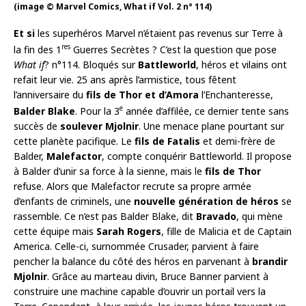
(image © Marvel Comics, What if Vol. 2 n° 114)
Et si
les superhéros Marvel n’étaient pas revenus sur Terre à
res
la fin des 1
Guerres Secrètes ? C’est la question que pose
What if
? n°114. Bloqués sur
Battleworld
, héros et vilains ont
refait leur vie. 25 ans après l’armistice, tous fêtent
l’anniversaire du
fils de Thor et d’Amora
l’Enchanteresse,
e
Balder Blake
. Pour la 3
année d’affilée, ce dernier tente sans
succès de
soulever Mjolnir
. Une menace plane pourtant sur
cette planète pacifique. Le
fils de Fatalis
et demi-frère de
Balder,
Malefactor
, compte conquérir Battleworld. Il propose
à Balder d’unir sa force à la sienne, mais le
fils de Thor
refuse. Alors que Malefactor recrute sa propre armée
d’enfants de criminels, une
nouvelle génération de héros
se
rassemble. Ce n’est pas Balder Blake, dit
Bravado
, qui mène
cette équipe mais
Sarah Rogers
, fille de Malicia et de Captain
America. Celle-ci, surnommée Crusader, parvient à faire
pencher la balance du côté des héros en parvenant à
brandir
Mjolnir
. Grâce au marteau divin, Bruce Banner parvient à
construire une machine capable d’ouvrir un portail vers la