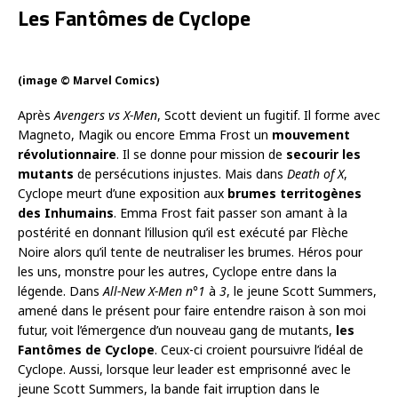
Les Fantômes de Cyclope
(image © Marvel Comics)
Après
Avengers vs X-Men
, Scott devient un fugitif. Il forme avec
Magneto, Magik ou encore Emma Frost un
mouvement
révolutionnaire
. Il se donne pour mission de
secourir les
mutants
de persécutions injustes. Mais dans
Death of X
,
Cyclope meurt d’une exposition aux
brumes territogènes
des Inhumains
. Emma Frost fait passer son amant à la
postérité en donnant l’illusion qu’il est exécuté par Flèche
Noire alors qu’il tente de neutraliser les brumes. Héros pour
les uns, monstre pour les autres, Cyclope entre dans la
légende. Dans
All-New X-Men n°1
à
3
, le jeune Scott Summers,
amené dans le présent pour faire entendre raison à son moi
futur, voit l’émergence d’un nouveau gang de mutants,
les
Fantômes de Cyclope
. Ceux-ci croient poursuivre l’idéal de
Cyclope. Aussi, lorsque leur leader est emprisonné avec le
jeune Scott Summers, la bande fait irruption dans le