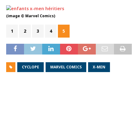
(image © Marvel Comics)
1
2
3
4
5
CYCLOPE
MARVEL COMICS
X-MEN