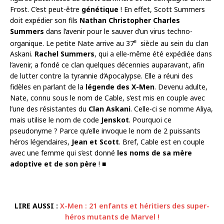
Frost. C’est peut-être
génétique
! En effet, Scott Summers
doit expédier son fils
Nathan Christopher Charles
Summers
dans l’avenir pour le sauver d’un virus techno-
e
organique. Le petite Nate arrive au 37
siècle au sein du clan
Askani.
Rachel Summers
, qui a elle-même été expédiée dans
l’avenir, a fondé ce clan quelques décennies auparavant, afin
de lutter contre la tyrannie d’Apocalypse. Elle a réuni des
fidèles en parlant de la
légende des X-Men
. Devenu adulte,
Nate, connu sous le nom de Cable, s’est mis en couple avec
l’une des résistantes du
Clan Askani
. Celle-ci se nomme Aliya,
mais utilise le nom de code
Jenskot
. Pourquoi ce
pseudonyme ? Parce qu’elle invoque le nom de 2 puissants
héros légendaires,
Jean et Scott
. Bref, Cable est en couple
avec une femme qui s’est donné
les noms de sa mère
adoptive et de son père
!
■
LIRE AUSSI :
X-Men : 21 enfants et héritiers des super-
héros mutants de Marvel !