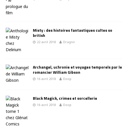
Misty : des histoires fantastiques cultes so
british
22 avril 2018
Dragnir
Archangel, uchronie et voyages temporels par le
romancier William Gibson
16 avril 2018
Doop
Black Magick, crimes et sorcellerie
16 avril 2018
Doop