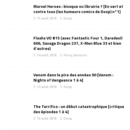
Marvel Heroes : kiosque ou librairie ? [En vert et
contre tous (les humeurs comics de Doop) n°1]
15 août 2018
Doop
Flashs VO #15 (avec Fantastic Four 1, Daredevil
606, Savage Dragon 237, X-Men Blue 33 et bien
d’autres)
14 août 2018
Perry Jameson
Venom dans le pire des années 90 [Venom :
Nights of Vengeance 1 à 4]
13 août 2018
Doop
The Terrifics : un début catastrophique [critique
des épisodes 1 à 4]
10 août 2018
Doop