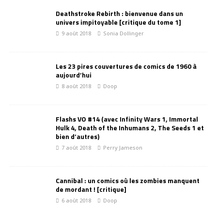
Deathstroke Rebirth : bienvenue dans un
univers impitoyable [critique du tome 1]
9 août 2018
Sonia Dollinger
Les 23 pires couvertures de comics de 1960 à
aujourd’hui
8 août 2018
Doop
Flashs VO #14 (avec Infinity Wars 1, Immortal
Hulk 4, Death of the Inhumans 2, The Seeds 1 et
bien d’autres)
7 août 2018
Perry Jameson
Cannibal : un comics où les zombies manquent
de mordant ! [critique]
6 août 2018
Doop