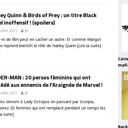
ey Quinn & Birds of Prey : un titre Black
l inoffensif ! (spoilers)
juillet 2021
JB
e-in de film peut en cacher un autre. Et comme Margot
e reprend bientôt le rôle de Harley Quinn
[Lire la suite]
Catw
mafi
DER-MAN : 20 persos féminins qui ont
édé aux ennemis de l’Araignée de Marvel !
juillet 2021
JB
ss Venom à Lady Octopus en passant par Scorpia,
vrez 20 femmes qui ont remplacé pendant un temps les
la suite]
Back