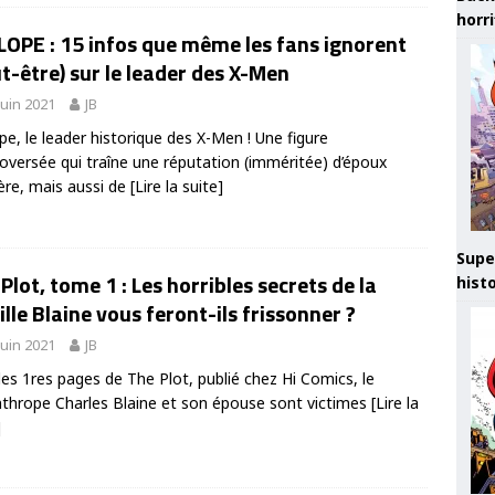
horr
OPE : 15 infos que même les fans ignorent
t-être) sur le leader des X-Men
juin 2021
JB
pe, le leader historique des X-Men ! Une figure
oversée qui traîne une réputation (imméritée) d’époux
ère, mais aussi de
[Lire la suite]
Supe
Plot, tome 1 : Les horribles secrets de la
hist
lle Blaine vous feront-ils frissonner ?
juin 2021
JB
es 1res pages de The Plot, publié chez Hi Comics, le
nthrope Charles Blaine et son épouse sont victimes
[Lire la
]