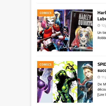
Harl
COMICS
Labe
12 
Un ti
Robbi
SPI
COMICS
succ
11 
De Mi
décou
[Lire 