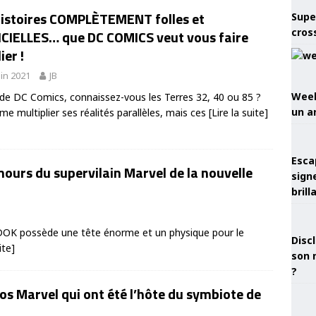
histoires COMPLÈTEMENT folles et
Supe
cros
ICIELLES… que DC COMICS veut vous faire
ier !
uin 2021
JB
Week
de DC Comics, connaissez-vous les Terres 32, 40 ou 85 ?
un a
me multiplier ses réalités parallèles, mais ces
[Lire la suite]
Esca
ours du supervilain Marvel de la nouvelle
sign
brill
ODOK possède une tête énorme et un physique pour le
Discl
ite]
son 
?
s Marvel qui ont été l’hôte du symbiote de