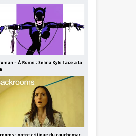
oman – À Rome : Selina Kyle face à la
a
rooms : notre critique du cauchemar