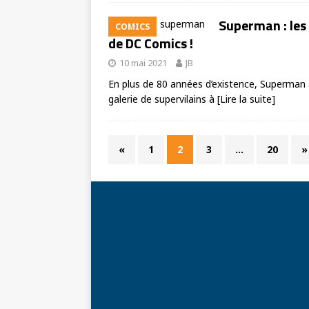
Superman : les
COMICS
de DC Comics !
10 mai 2021
JB
En plus de 80 années d’existence, Superman
galerie de supervilains à
[Lire la suite]
«
1
2
3
…
20
»