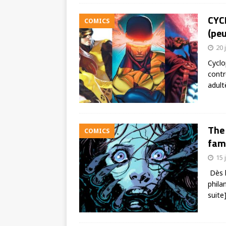
CYCL
COMICS
(peu
20 
Cyclo
contr
adult
The 
COMICS
fami
15 
Dès l
phila
suite