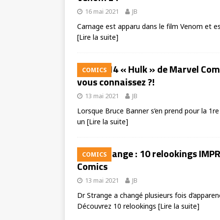
16 mai 2021
JB
Carnage est apparu dans le film Venom et est
[Lire la suite]
14 « Hulk » de Marvel Com
COMICS
vous connaissez ?!
13 mai 2021
JB
Lorsque Bruce Banner s’en prend pour la 1re 
un
[Lire la suite]
Dr Strange : 10 relookings IM
COMICS
Comics
13 mai 2021
JB
Dr Strange a changé plusieurs fois d’apparen
Découvrez 10 relookings
[Lire la suite]