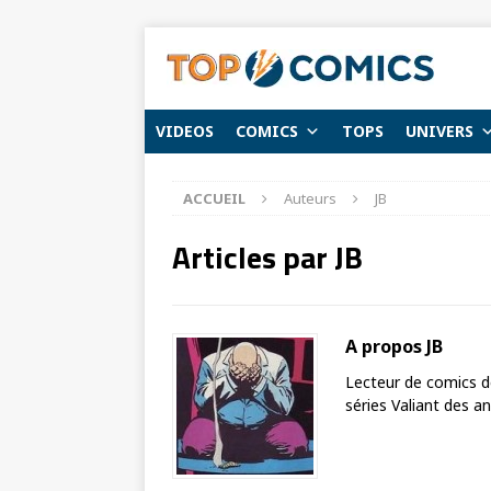
VIDEOS
COMICS
TOPS
UNIVERS
ACCUEIL
Auteurs
JB
Articles par
JB
A propos JB
Lecteur de comics de
séries Valiant des a