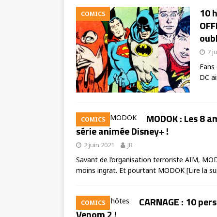
10 
COMICS
OFF
oubl
7 j
Fans 
DC ai
MODOK : Les 8 am
COMICS
série animée Disney+ !
2 juin 2021
JB
Savant de l’organisation terroriste AIM, M
moins ingrat. Et pourtant MODOK
[Lire la su
CARNAGE : 10 perso
COMICS
Venom 2 !