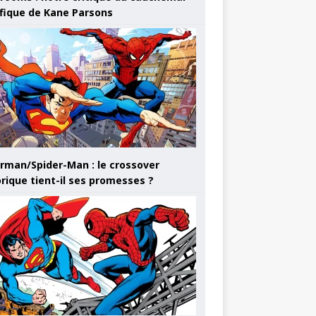
ifique de Kane Parsons
rman/Spider-Man : le crossover
orique tient-il ses promesses ?