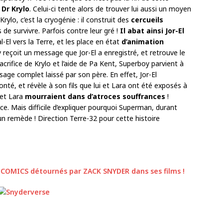
 Dr Krylo
. Celui-ci tente alors de trouver lui aussi un moyen
Krylo, c’est la cryogénie : il construit des
cercueils
s de survivre. Parfois contre leur gré !
Il abat ainsi Jor-El
-El vers la Terre, et les place en état
d’animation
 reçoit un message que Jor-El a enregistré, et retrouve le
acrifice de Krylo et l’aide de Pa Kent, Superboy parvient à
sage complet laissé par son père. En effet, Jor-El
onté, et révèle à son fils que lui et Lara ont été exposés à
l et Lara
mourraient dans d’atroces souffrances
!
ace. Mais difficile d’expliquer pourquoi Superman, durant
un remède ! Direction Terre-32 pour cette histoire
 COMICS détournés par ZACK SNYDER dans ses films !