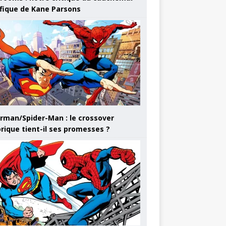
ifique de Kane Parsons
rman/Spider-Man : le crossover
orique tient-il ses promesses ?