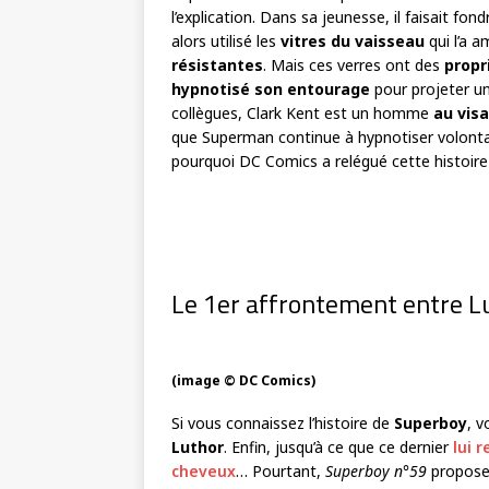
l’explication. Dans sa jeunesse, il faisait fo
alors utilisé les
vitres du vaisseau
qui l’a 
résistantes
. Mais ces verres ont des
propr
hypnotisé son entourage
pour projeter un
collègues, Clark Kent est un homme
au vis
que Superman continue à hypnotiser volonta
pourquoi DC Comics a relégué cette histoire
Le 1
er
affrontement entre Lu
(image © DC Comics)
Si vous connaissez l’histoire de
Superboy
, v
Luthor
. Enfin, jusqu’à ce que ce dernier
lui 
cheveux
… Pourtant,
Superboy n°59
propose 