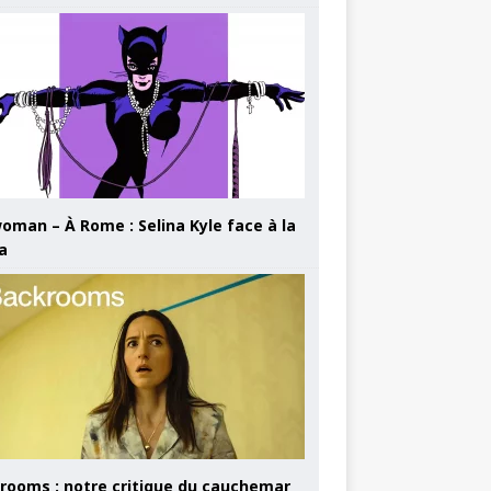
oman – À Rome : Selina Kyle face à la
a
rooms : notre critique du cauchemar