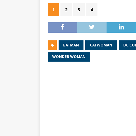
1
2
3
4
BATMAN
CATWOMAN
DC CO
WONDER WOMAN