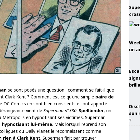
Supe
cros
Week
un a
Esca
sign
brill
man
se sont posés une question : comment se fait-il que
ient Clark Kent ? Comment est-ce qu’une simple
paire de
de DC Comics en sont bien conscients et ont apporté
Discl
s dérangeante vient de
Superman n°330
.
Spellbinder
, un
son 
 Metropolis en hypnotisant ses victimes. Superman
?
s
hypnotisant lui-même
. Mais lorsqu’il reprend son
ses collègues du Daily Planet le reconnaissent comme
 rien à Clark Kent
. Superman finit par trouver