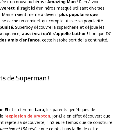
rrivée d’un nouveau héros :
Amazing Man
! Rien à voir
 Everett
. Il s’agit ici d’un héros masqué utilisant diverses
ng Man en vient même à devenir
plus populaire que
 se cache un criminel, qui compte utiliser sa popularité
punité
. Superboy découvre la supercherie et déjoue les
e vengeance,
aussi vrai qu’il s’appelle Luthor
! Lorsque DC
des amis d’enfance
, cette histoire sort de la continuité.
nts de Superman !
r-El
et sa femme
Lara
, les parents génétiques de
 de
l’explosion de Krypton
. Jor-El a en effet découvert que
ont rejeté sa découverte, il n’a eu le temps que de construire
Superboy n°158
révèle que ce n’est pas la fin de cette