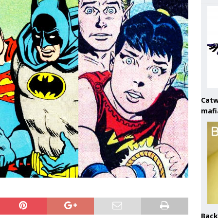
Catw
mafi
Back