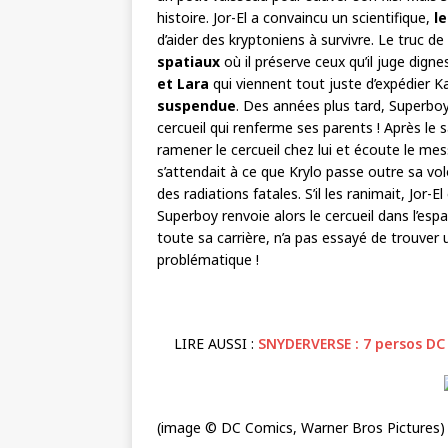
histoire. Jor-El a convaincu un scientifique,
le
d’aider des kryptoniens à survivre. Le truc de 
spatiaux
où il préserve ceux qu’il juge digne
et Lara
qui viennent tout juste d’expédier Kal
suspendue
. Des années plus tard, Superboy
cercueil qui renferme ses parents ! Après le s
ramener le cercueil chez lui et écoute le mes
s’attendait à ce que Krylo passe outre sa vol
des radiations fatales. S’il les ranimait, Jor-E
Superboy renvoie alors le cercueil dans l’esp
toute sa carrière, n’a pas essayé de trouver 
problématique !
LIRE AUSSI :
SNYDERVERSE : 7 persos DC
(image © DC Comics, Warner Bros Pictures)