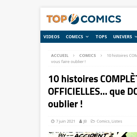
VIDEOS
COMICS
TOPS
UNIVERS
ACCUEIL
COMICS
10 histoires C
vous faire oublier !
10 histoires COMPLÈ
OFFICIELLES… que DC
oublier !
7 juin 2021
JB
Comics
,
Listes