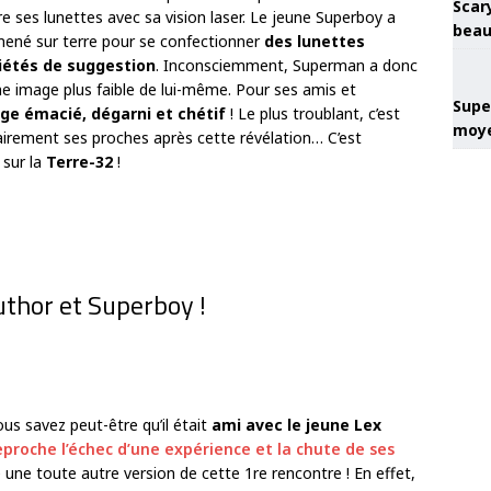
Scary
ndre ses lunettes avec sa vision laser. Le jeune Superboy a
beau
amené sur terre pour se confectionner
des lunettes
iétés de suggestion
. Inconsciemment, Superman a donc
e image plus faible de lui-même. Pour ses amis et
Super
age émacié, dégarni et chétif
! Le plus troublant, c’est
moye
irement ses proches après cette révélation… C’est
 sur la
Terre-32
!
thor et Superboy !
ous savez peut-être qu’il était
ami avec le jeune Lex
reproche l’échec d’une expérience et la chute de ses
une toute autre version de cette 1
re
rencontre ! En effet,