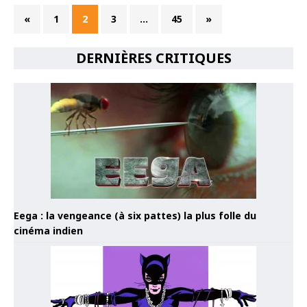
«
1
2
3
…
45
»
DERNIÈRES CRITIQUES
Eega : la vengeance (à six pattes) la plus folle du
cinéma indien