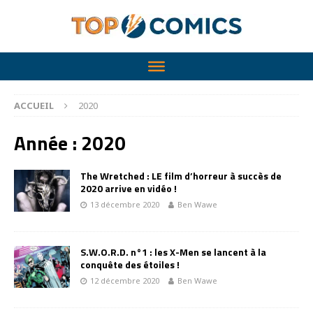
ACCUEIL
2020
Année :
2020
The Wretched : LE film d’horreur à succès de
2020 arrive en vidéo !
13 décembre 2020
Ben Wawe
S.W.O.R.D. n°1 : les X-Men se lancent à la
conquête des étoiles !
12 décembre 2020
Ben Wawe