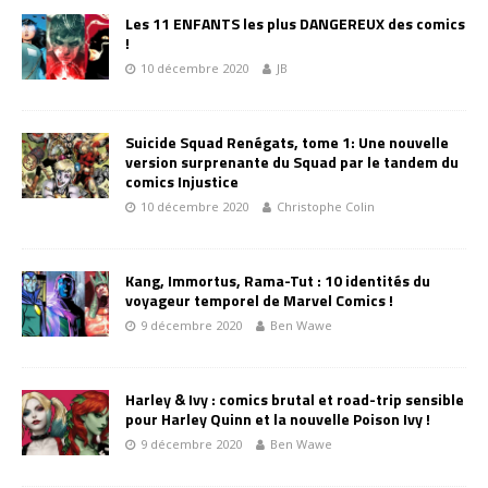
Les 11 ENFANTS les plus DANGEREUX des comics
!
10 décembre 2020
JB
Suicide Squad Renégats, tome 1: Une nouvelle
version surprenante du Squad par le tandem du
comics Injustice
10 décembre 2020
Christophe Colin
Kang, Immortus, Rama-Tut : 10 identités du
voyageur temporel de Marvel Comics !
9 décembre 2020
Ben Wawe
Harley & Ivy : comics brutal et road-trip sensible
pour Harley Quinn et la nouvelle Poison Ivy !
9 décembre 2020
Ben Wawe