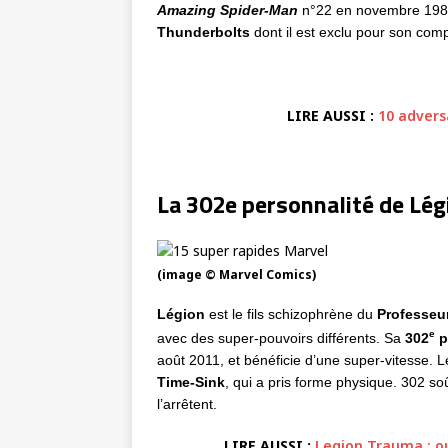
Amazing Spider-Man
n°22 en novembre 1981.
Thunderbolts
dont il est exclu pour son com
LIRE AUSSI :
10 advers
La 302e personnalité de Lég
(image © Marvel Comics)
Légion
est le fils schizophrène du
Professeur
e
avec des super-pouvoirs différents. Sa
302
p
août 2011, et bénéficie d’une super-vitesse. 
Time-Sink
, qui a pris forme physique. 302 so
l’arrêtent.
LIRE AUSSI :
Legion Trauma : ouv