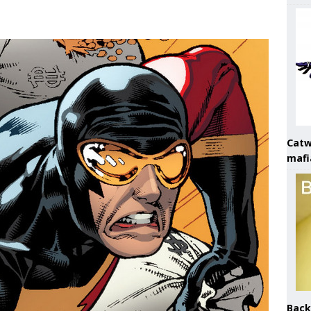
Catw
mafi
Back