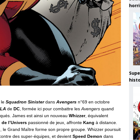
horr
Supe
hist
 le
Squadron Sinister
dans
Avengers
n°69 en octobre
JLA
de
DC
, formée ici pour combattre les
Avengers
quand
iqués. James est ainsi un nouveau
Whizzer
, équivalent
de l’Univers
passionné de jeux, affronte
Kang
à distance.
s
, le Grand Maître forme son propre groupe. Whizzer poursuit
contre des super-équipes, et devient
Speed Demon
dans