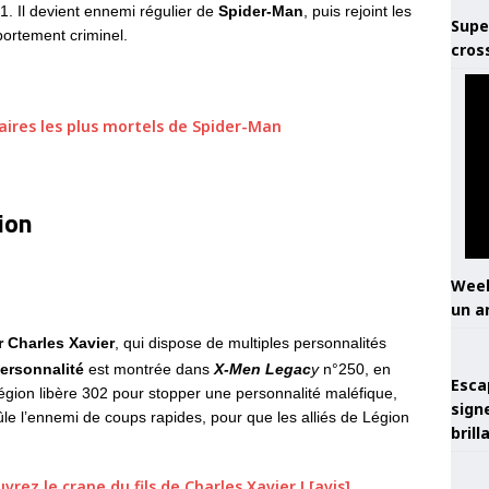
 Il devient ennemi régulier de
Spider-Man
, puis rejoint les
Supe
portement criminel.
cros
aires les plus mortels de Spider-Man
ion
Week
un a
 Charles Xavier
, qui dispose de multiples personnalités
ersonnalité
est montrée dans
X-Men Legac
y
n°250, en
Esca
Légion libère 302 pour stopper une personnalité maléfique,
sign
ûle l’ennemi de coups rapides, pour que les alliés de Légion
brill
rez le crane du fils de Charles Xavier ! [avis]