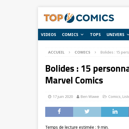
VIDEOS
COMICS
TOPS
UNIVERS
ACCUEIL
COMICS
Bolides : 15 pe
Bolides : 15 personn
Marvel Comics
17 juin 2020
Ben Wawe
Comics
,
Lis
Temps de lecture estimée :
9
min.