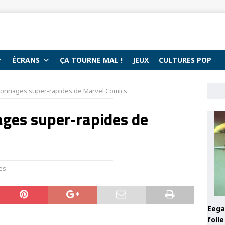
ÉCRANS
ÇA TOURNE MAL !
JEUX
CULTURES POP
rsonnages super-rapides de Marvel Comics
ages super-rapides de
tes
Eega 
foll