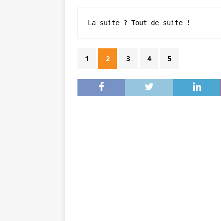
La suite ? Tout de suite !
1
2
3
4
5