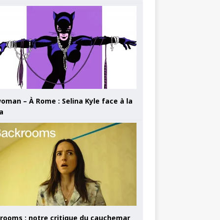
oman – À Rome : Selina Kyle face à la
a
rooms : notre critique du cauchemar