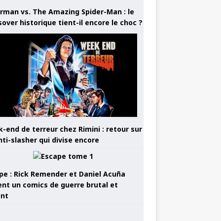
rman vs. The Amazing Spider-Man : le
sover historique tient-il encore le choc ?
-end de terreur chez Rimini : retour sur
nti-slasher qui divise encore
pe : Rick Remender et Daniel Acuña
ent un comics de guerre brutal et
ant