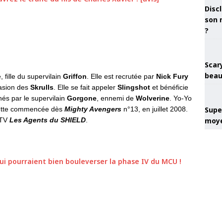
Discl
son 
?
Scary
beau
 fille du supervilain
Griffon
. Elle est recrutée par
Nick Fury
vasion des
Skrulls
. Elle se fait appeler
Slingshot
et bénéficie
hés par le supervilain
Gorgone
, ennemi de
Wolverine
. Yo-Yo
 lutte commencée dès
Mighty Avengers
n°13, en juillet 2008.
Super
 TV
Les Agents du SHIELD
.
moye
qui pourraient bien bouleverser la phase IV du MCU !