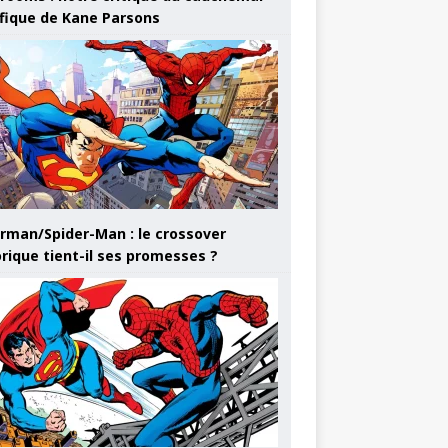
ifique de Kane Parsons
rman/Spider-Man : le crossover
orique tient-il ses promesses ?