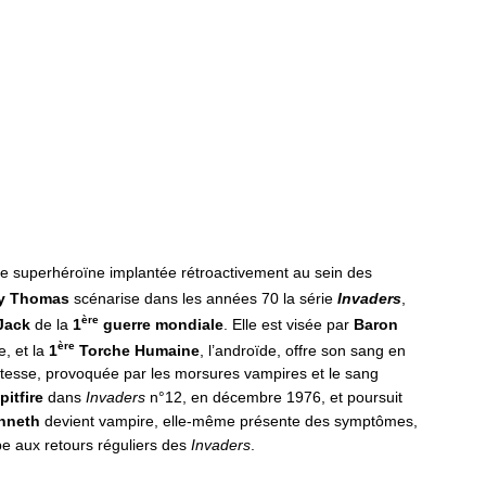
e superhéroïne implantée rétroactivement au sein des
y Thomas
scénarise dans les années 70 la série
Invaders
,
ère
Jack
de la
1
guerre mondiale
. Elle est visée par
Baron
ère
e, et la
1
Torche Humaine
, l’androïde, offre son sang en
-vitesse, provoquée par les morsures vampires et le sang
pitfire
dans
Invaders
n°12, en décembre 1976, et poursuit
nneth
devient vampire, elle-même présente des symptômes,
cipe aux retours réguliers des
Invaders
.