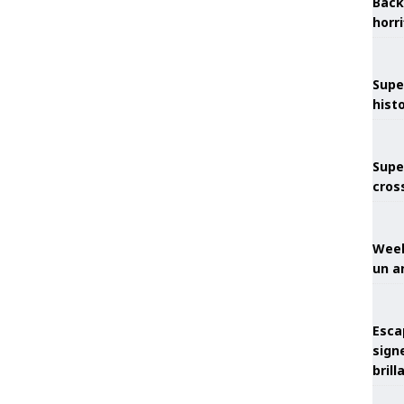
Back
horr
Supe
hist
Supe
cros
Week
un a
Esca
sign
brill