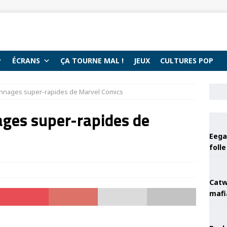
ÉCRANS
ÇA TOURNE MAL !
JEUX
CULTURES POP
onnages super-rapides de Marvel Comics
ages super-rapides de
Eega 
foll
Catw
mafi