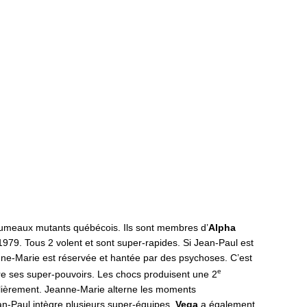
jumeaux mutants québécois. Ils sont membres d’
Alpha
1979. Tous 2 volent et sont super-rapides. Si Jean-Paul est
anne-Marie est réservée et hantée par des psychoses. C’est
e
re ses super-pouvoirs. Les chocs produisent une 2
gulièrement. Jeanne-Marie alterne les moments
an-Paul intègre plusieurs super-équipes.
Vega
a également