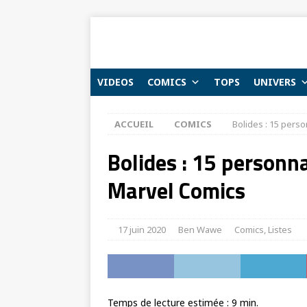
VIDEOS
COMICS
TOPS
UNIVERS
ACCUEIL
COMICS
Bolides : 15 pers
Bolides : 15 personn
Marvel Comics
17 juin 2020
Ben Wawe
Comics
,
Listes
Temps de lecture estimée :
9
min.