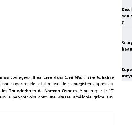
Discl
son 
?
Scary
beau
Super
moye
mais courageux. Il est créé dans
Civil War : The Initiative
aison super-rapide, et il refuse de s’enregistrer auprès du
er
r les
Thunderbolts
de
Norman Osborn
. A noter que le
1
reux super-pouvoirs dont une vitesse améliorée grâce aux