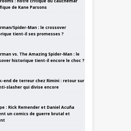
rooms : notre critique du cauchemar
ifique de Kane Parsons
rman/Spider-Man : le crossover
orique tient-il ses promesses ?
rman vs. The Amazing Spider-Man : le
sover historique tient-il encore le choc ?
-end de terreur chez Rimini : retour sur
nti-slasher qui divise encore
pe : Rick Remender et Daniel Acuña
ent un comics de guerre brutal et
ant