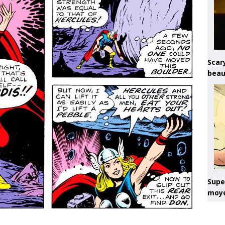
Scary
beau
Super
moye