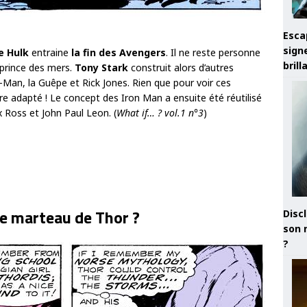
Esca
sign
e Hulk
entraine
la fin des Avengers
. Il ne reste personne
brill
 prince des mers.
Tony Stark
construit alors d’autres
t-Man, la Guêpe et Rick Jones. Rien que pour voir ces
tre adapté ! Le concept des Iron Man a ensuite été réutilisé
x Ross et John Paul Leon. (
What if… ? vol.1 n°3
)
le marteau de Thor ?
Discl
son 
?