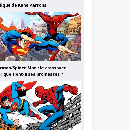
ifique de Kane Parsons
rman/Spider-Man : le crossover
orique tient-il ses promesses ?