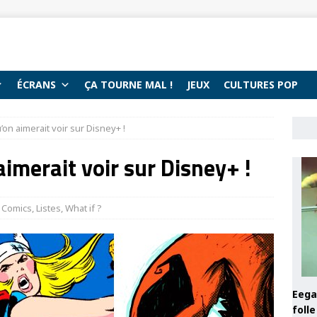
ÉCRANS
ÇA TOURNE MAL !
JEUX
CULTURES POP
’on aimerait voir sur Disney+ !
imerait voir sur Disney+ !
Comics
,
Listes
,
What if ?
Eega 
foll