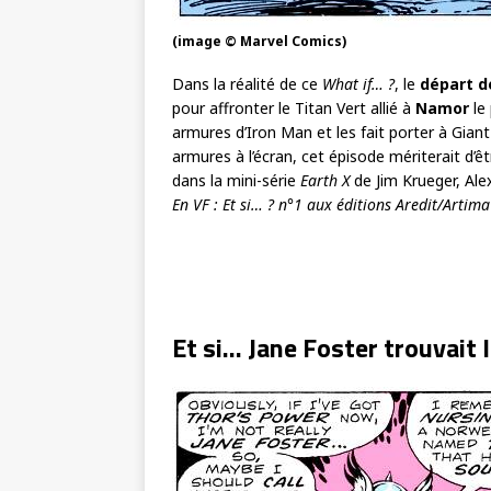
(image © Marvel Comics)
Dans la réalité de ce
What if… ?
, le
départ d
pour affronter le Titan Vert allié à
Namor
le
armures d’Iron Man et les fait porter à Gian
armures à l’écran, cet épisode mériterait d’ê
dans la mini-série
Earth X
de Jim Krueger, Ale
En VF : Et si… ? n°1 aux éditions Aredit/Artima
Et si… Jane Foster trouvait 