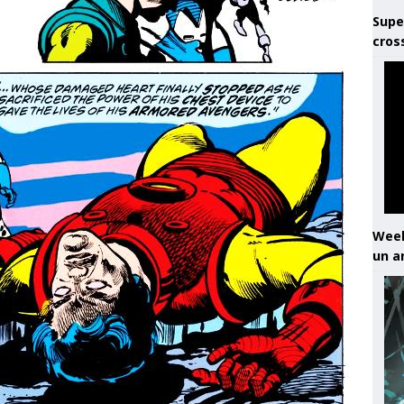
Supe
cros
Week
un a