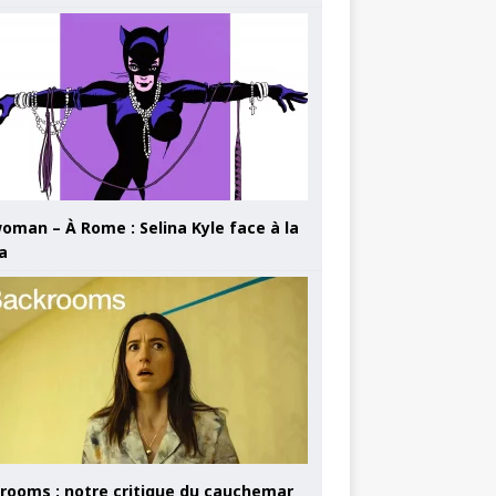
oman – À Rome : Selina Kyle face à la
a
rooms : notre critique du cauchemar