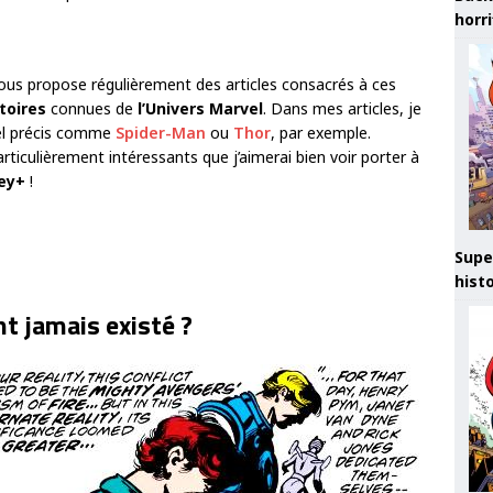
horr
e vous propose régulièrement des articles consacrés à ces
toires
connues de
l’Univers Marvel
. Dans mes articles, je
el précis comme
Spider-Man
ou
Thor
, par exemple.
rticulièrement intéressants que j’aimerai bien voir porter à
ney+
!
Supe
hist
t jamais existé ?