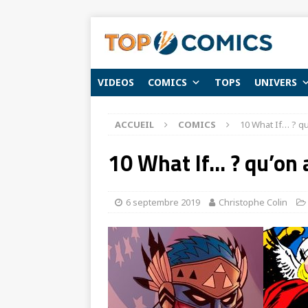
VIDEOS
COMICS
TOPS
UNIVERS
ACCUEIL
COMICS
10 What If… ? qu
10 What If… ? qu’on a
6 septembre 2019
Christophe Colin