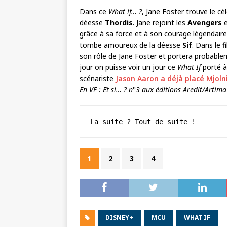
Dans ce
What if… ?
, Jane Foster trouve le cé
déesse
Thordis
. Jane rejoint les
Avengers
e
grâce à sa force et à son courage légendaire
tombe amoureux de la déesse
Sif
. Dans le 
son rôle de Jane Foster et portera probablem
jour on puisse voir un jour ce
What If
porté à 
scénariste
Jason Aaron a déjà placé Mjoln
En VF : Et si… ? n°3 aux éditions Aredit/Artima
La suite ? Tout de suite !
1
2
3
4
DISNEY+
MCU
WHAT IF