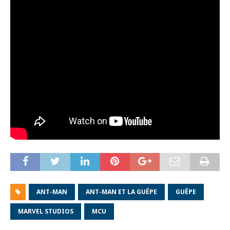
ANT-MAN
ANT-MAN ET LA GUÊPE
GUÊPE
MARVEL STUDIOS
MCU