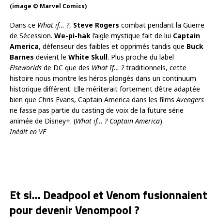
(image © Marvel Comics)
Dans ce
What if… ?
,
Steve Rogers
combat pendant la Guerre
de Sécession.
We-pi-hak
l’aigle mystique fait de lui
Captain
America
, défenseur des faibles et opprimés tandis que
Buck
Barnes
devient le
White Skull
. Plus proche du label
Elseworlds
de DC que des
What If… ?
traditionnels, cette
histoire nous montre les héros plongés dans un continuum
historique différent. Elle mériterait fortement d’être adaptée
bien que Chris Evans, Captain America dans les films
Avengers
ne fasse pas partie du casting de voix de la future série
animée de Disney+. (
What if… ? Captain America
)
Inédit en VF
Et si… Deadpool et Venom fusionnaient
pour devenir Venompool ?