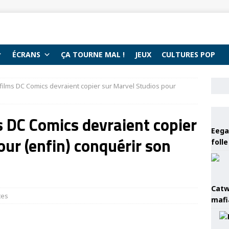
ÉCRANS
ÇA TOURNE MAL !
JEUX
CULTURES POP
 films DC Comics devraient copier sur Marvel Studios pour
s DC Comics devraient copier
Eega 
our (enfin) conquérir son
foll
Catw
tes
mafi