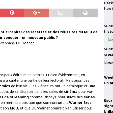
Back
horr
Supe
hist
 s’inspirer des recettes et des réussites du MCU de
r conquérir un nouveau public ?
 Stéphane Le Troëdec
Supe
cros
incipaux éditeurs de comics. Et bien évidemment, en
Week
éussi à capter une partie de leur lectorat. Mais aussi des
un a
omics
de leur vie ! Les 2 éditeurs ont un catalogue et
une
public de se déplacer dans les salles de
cinéma
pour voir
es de streaming
comme Disney+ pour suivre des
séries.
Esca
 en meilleure position que son concurrent
Warner Bros
.
sign
 et son
MCU,
et que DC/Warner pourrait bien utiliser pour
brill