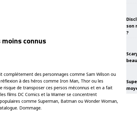
Discl
son 
?
os moins connus
Scary
beau
norait complétement des personnages comme Sam Wilson ou
réflexion à des héros comme Iron Man, Thor ou les
Super
 le risque de transposer ces persos méconnus et en a fait
moye
les films DC Comics et la Warner se concentrent
t populaires comme Superman, Batman ou Wonder Woman,
 catalogue. Dommage.