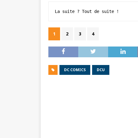
La suite ? Tout de suite !
1
2
3
4
DC COMICS
DCU