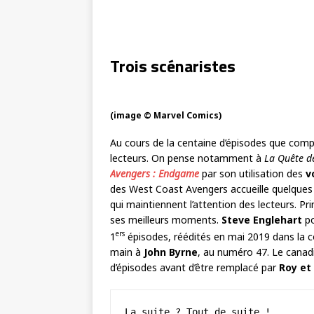
Trois scénaristes
(image © Marvel Comics)
Au cours de la centaine d’épisodes que com
lecteurs. On pense notamment à
La Quête d
Avengers : Endgame
par son utilisation des
v
des West Coast Avengers accueille quelques 
qui maintiennent l’attention des lecteurs. Pr
ses meilleurs moments.
Steve Englehart
po
ers
1
épisodes, réédités en mai 2019 dans la c
main à
John Byrne
, au numéro 47. Le canad
d’épisodes avant d’être remplacé par
Roy et
La suite ? Tout de suite !