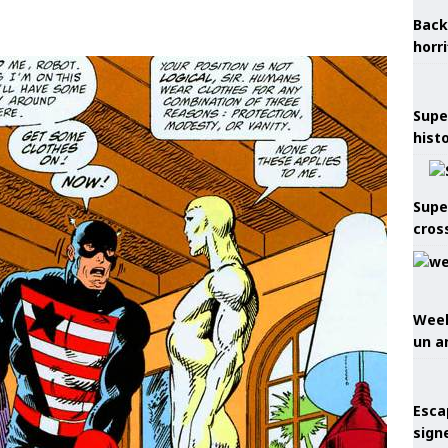
Back
horr
Supe
hist
Supe
cros
Week
un a
Esca
sign