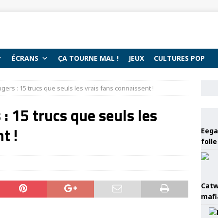
ÉCRANS
ÇA TOURNE MAL !
JEUX
CULTURES POP
ers : 15 trucs que seuls les vrais fans connaissent !
: 15 trucs que seuls les
t !
Eega 
foll
Catw
mafi