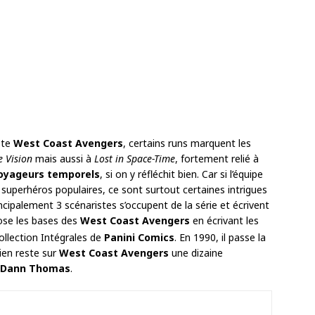
pte
West Coast Avengers
, certains runs marquent les
e Vision
mais aussi à
Lost in Space-Time
, fortement relié à
oyageurs temporels
, si on y réfléchit bien. Car si l’équipe
superhéros populaires, ce sont surtout certaines intrigues
incipalement 3 scénaristes s’occupent de la série et écrivent
se les bases des
West Coast Avengers
en écrivant les
ollection Intégrales de
Panini Comics
. En 1990, il passe la
ien reste sur
West Coast Avengers
une dizaine
 Dann Thomas
.