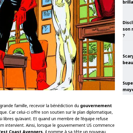
brill
Discl
son 
?
Scary
beau
Super
moye
ande famille, recevoir la bénédiction du
gouvernement
que. Car celui-ci offre son soutien sur le plan diplomatique,
i libres qu’avant. Et quand un membre de l’équipe refuse
Sam intervient. Ainsi, lorsque le gouvernement US commence
est Coast Avengers
, il nomme à sa tête un nouveau