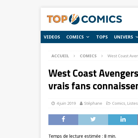
VIDEOS
COMICS
TOPS
UNIVERS
ACCUEIL
COMICS
West Coast Aveng
West Coast Avengers 
vrais fans connaissen
4 juin 2019
Stéphane
Comics
,
Listes
Temps de lecture estimée :
8
min.