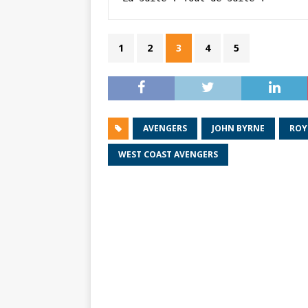
1
2
3
4
5
AVENGERS
JOHN BYRNE
ROY
WEST COAST AVENGERS