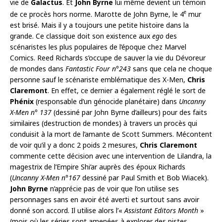
vie de
Galactus
. Et
John Byrne
lui même devient un témoin
e
de ce procès hors norme. Marotte de John Byrne, le 4
mur
est brisé. Mais il y a toujours une petite histoire dans la
grande. Ce classique doit son existence aux
ego
des
scénaristes les plus populaires de l’époque chez Marvel
Comics. Reed Richards s’occupe de sauver la vie du Dévoreur
de mondes dans
Fantastic Four n°243
sans que cela ne choque
personne sauf le scénariste emblématique des X-Men,
Chris
Claremont
. En effet, ce dernier a également réglé le sort de
Phénix
(responsable d’un génocide planétaire) dans
Uncanny
X-Men n° 137
(dessiné par John Byrne d’ailleurs) pour des faits
similaires (destruction de mondes) à travers un procès qui
conduisit à la mort de l’amante de Scott Summers. Mécontent
de voir qu’il y a donc 2 poids 2 mesures,
Chris Claremont
commente cette décision avec une intervention de Lilandra, la
magestrix de l’Empire Shi’ar auprès des époux Richards
(
Uncanny X-Men n°167
dessiné par Paul Smith et Bob Wiacek).
John Byrne
n’apprécie pas de voir que l’on utilise ses
personnages sans en avoir été averti et surtout sans avoir
donné son accord. Il utilise alors l’«
Assistant Editors Month
»
(mois où les séries sont amenées à explorer des pistes