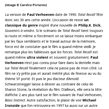
(image © Carolco Pictures)
La version de
Paul Verhoeven
date de 1990.
Total Recall
fête
donc ses 30 ans cette année. L’occasion de revoir
un
classique du genre
inspiré d’une nouvelle de
Philip.K. Dick
,
Souvenirs à vendre.
Si le scénario de
Total Recall
tient toujours
la route et même si forcément on se laisse moins embarquer
par les faux semblants et le travail autour de la mémoire,
force est de constater que le film a quand même vieilli. Je
remarque plus les faiblesses que les forces.
Total Recall
est
quand même
ultra violent
et souvent gratuitement.
Paul
Verhoeven
n’est pas connu pour faire dans la dentelle mais
sur
Total Recall
finalement cela ne passe pas de mon côté. Le
film ne s’y prête pas et aurait mérité plus de finesse au vu du
thème SF porté. Et puis le jeu d’acteur d’Arnold
Schwarzenegger laisse à désirer au contraire de celui de
Sharon Stone, la révélation du film. D’ailleurs, elle sera la tête
d’affiche 2 ans plus tard sur le film suivant de Paul Verhoeven,
Basic Instinct
. Autre satisfaction, le plaisir de voir
Michael
Ironside
que l’on retrouvera en 1997 lui aussi sur un autre