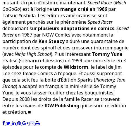
mutant. Un peu d’histoire maintenant.
Speed Racer
(
Mach
GoGoGo
) est à l’origine
un manga créé en 1966
par
Tatsuo Yoshida. Les éditeurs américains se sont
également penchés sur le phénomène
Speed Racer
débouchant sur
plusieurs adaptations
en comics
.
Speed
Racer
en 1987 par NOW Comics avec notamment la
participation de
Ken Steacy
a duré une quarantaine de
numéro dont des spinoff et des crossover intercompagnie
(avec
Ninja High School
). Plus intéressant
Tommy Yune
réalise (scénario et dessins) en 1999 une mini série en 3
épisodes pour le compte de
Wildstorm
, le label de Jim
Lee chez Image Comics à l’époque. Et aussi surprenant
que cela soit feu la boite d’Édition Sparks (
Planetary, Tom
Strong
) a adapté en français la mini-série de Tommy
Yune. Je vous laisser fouiller chez les bouquinistes.
Depuis 2008 les droits de la famille Racer se trouvent
entre les mains de
IDW Publishing
qui assure ré édition
et création. ■