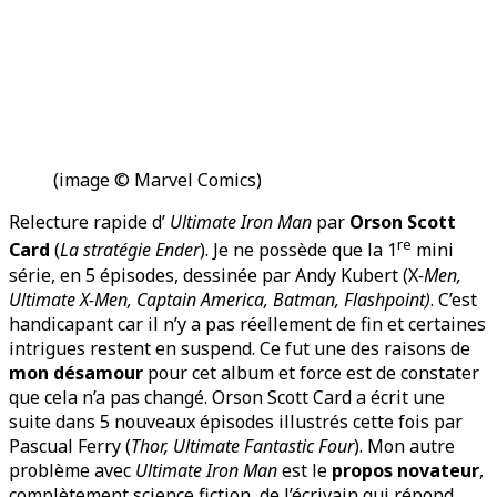
(image © Marvel Comics)
Relecture rapide d’
Ultimate Iron Man
par
Orson Scott
re
Card
(
La stratégie Ender
). Je ne possède que la 1
mini
série, en 5 épisodes, dessinée par Andy Kubert (X
-Men,
Ultimate X-Men, Captain America, Batman, Flashpoint)
. C’est
handicapant car il n’y a pas réellement de fin et certaines
intrigues restent en suspend. Ce fut une des raisons de
mon désamour
pour cet album et force est de constater
que cela n’a pas changé. Orson Scott Card a écrit une
suite dans 5 nouveaux épisodes illustrés cette fois par
Pascual Ferry (
Thor, Ultimate Fantastic Four
). Mon autre
problème avec
Ultimate Iron Man
est le
propos novateur
,
complètement science fiction, de l’écrivain qui répond