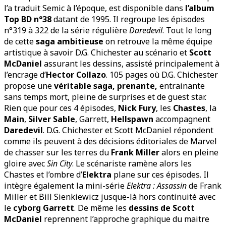
l’a traduit Semic à l’époque, est disponible dans
l’album
Top BD n°38
datant de 1995. Il regroupe les épisodes
n°319 à 322 de la série régulière
Daredevil
. Tout le long
de cette
saga ambitieuse
on retrouve la même équipe
artistique à savoir D.G. Chichester au scénario et
Scott
McDaniel
assurant les dessins, assisté principalement à
l’encrage d’
Hector Collazo
. 105 pages où D.G. Chichester
propose une
véritable saga, prenante,
entrainante
sans temps mort, pleine de surprises et de guest star.
Rien que pour ces 4 épisodes,
Nick Fury
, les
Chastes
, la
Main
,
Silver Sable
, Garrett,
Hellspawn
accompagnent
Daredevil
. D.G. Chichester et Scott McDaniel répondent
comme ils peuvent à des décisions éditoriales de Marvel
de chasser sur les terres du
Frank Miller
alors en pleine
gloire avec
Sin City
. Le scénariste ramène alors les
Chastes et l’ombre d’
Elektra
plane sur ces épisodes. Il
intègre également la mini-série
Elektra : Assassin
de Frank
Miller et Bill Sienkiewicz jusque-là hors continuité avec
le
cyborg Garrett
. De même les
dessins de Scott
McDaniel
reprennent l’approche graphique du maitre