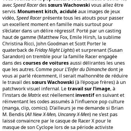
avec
Speed Racer
des
sœurs Wachowski
vous allez être
servis.
Monument kitch, acidulé
aux images de jeux
vidéo,
Speed Racer
présente tous les atouts pour passer
un excellent moment en famille mais surtout pour
s’éclater dans un délire régressif. Porté par un casting
haut de gamme (Matthew Fox, Emile Hirsh, la sublime
Christina Ricci, John Goodman et Scott Porter le
quaterback de
Friday Night Lights
) et surprenant (Susan
Sarandon) on tremble pour la famille Racer engagée
dans des
courses de voitures
aussi délirantes les unes
que les autres. Comme pour
L’Enfer du Dimanche
dont je
vous ai parlé récemment, il serait malhonnête de réduire
le travail des
sœurs Wachowski
(à l’époque frères) à un
patchwork visuel infernal. Le
travail sur l’image
, à
l’instars de
Matrix
est réellement
inventif
en suivant et
réinventant les codes assumés à l’influence pop culture
(manga, clip, comics). D’ailleurs je me demande si Brian
M. Bendis (
All New X-Men, Uncanny X-Men
) ne s’est pas
laissé convaincre par le casque de Racer X pour le
masque de son Cyclope lors de sa période activiste