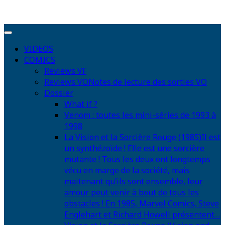
VIDEOS
COMICS
Reviews VF
Reviews VO
Notes de lecture des sorties VO
Dossier
What if ?
Venom : toutes les mini-séries de 1993 à
1998
La Vision et la Sorcière Rouge (1985)
Il est
un synthézoïde ! Elle est une sorcière
mutante ! Tous les deux ont longtemps
vécu en marge de la société, mais
maitenant qu’ils sont ensemble, leur
amour peut venir à bout de tous les
obstacles ! En 1985, Marvel Comics, Steve
Englehart et Richard Howell présentent…