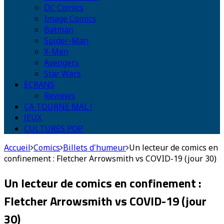
DC Comics
Image Comics
Batman
Spider-Man
X-Men
Avengers
Star Wars
ÉCRANS
Reviews
ÇA TOURNE MAL !
JEUX
CULTURES POP
Accueil
Comics
Billets d'humeur
Un lecteur de comics en
confinement : Fletcher Arrowsmith vs COVID-19 (jour 30)
Un lecteur de comics en confinement :
Fletcher Arrowsmith vs COVID-19 (jour
30)