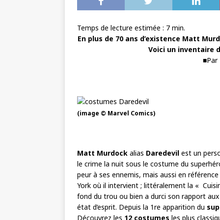
Temps de lecture estimée :
7
min.
En plus de 70 ans d’existence Matt Murd
Voici un inventaire d
■Par 
(image © Marvel Comics)
Matt Murdock
alias
Daredevil
est un perso
le crime la nuit sous le costume du superhé
peur à ses ennemis, mais aussi en référence
York où il intervient ; littéralement la « Cuis
fond du trou ou bien a durci son rapport aux
état d’esprit. Depuis la 1re apparition du
sup
Découvrez les
12 costumes
les plus classi