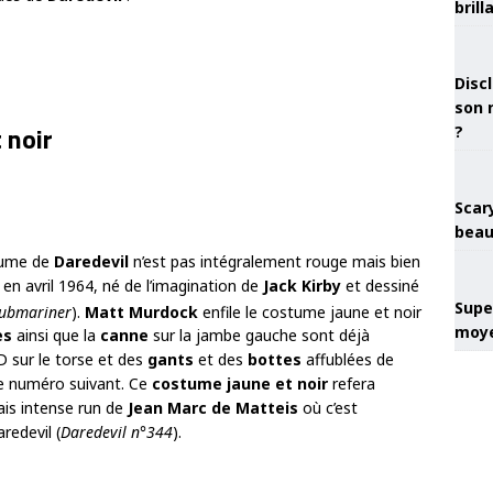
brill
Discl
son 
 noir
?
Scary
beau
ume de
Daredevil
n’est pas intégralement rouge mais bien
en avril 1964, né de l’imagination de
Jack Kirby
et dessiné
Super
ubmariner
).
Matt Murdock
enfile le costume jaune et noir
moye
es
ainsi que la
canne
sur la jambe gauche sont déjà
 D sur le torse et des
gants
et des
bottes
affublées de
le numéro suivant. Ce
costume jaune et noir
refera
ais intense run de
Jean Marc de Matteis
où c’est
redevil (
Daredevil n°344
).