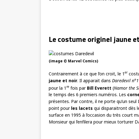
Le costume originel jaune et
(image © Marvel Comics)
er
Contrairement à ce que l’on croit, le 1
cost
jaune et noir
. Il apparait dans
Daredevil n°1
re
pour la 1
fois par
Bill Everett
(
Namor the S
le temps des 6 premiers numéros. Les
corn
présentes. Par contre, il ne porte qu’un seul
point pour
les lacets
qui disparaitront dès 
surface en 1995 à l’occasion du très court m
Monsieur qui l’enfilera pour mieux torturer Da