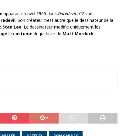
e
apparait en avril 1965 dans
Daredevil n°7
soit
aredevil
. Son créateur n’est autre que le dessinateur de la
de
Stan Lee
. Le dessinateur modifie uniquement les
ouge
le
costume
de justicier de
Matt Murdock
.
 MILLER
NETFLIX
RON GARNEY