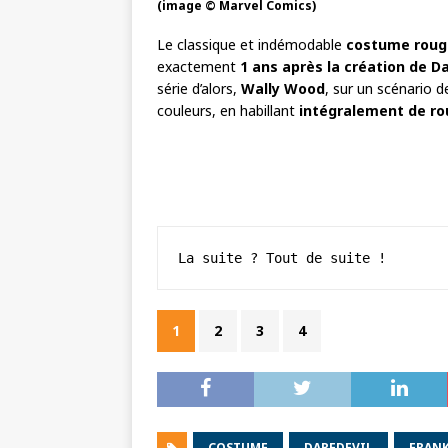
(image © Marvel Comics)
Le classique et indémodable
costume roug
exactement
1 ans après la création de D
série d’alors,
Wally Wood
, sur un scénario 
couleurs, en habillant
intégralement de r
La suite ? Tout de suite !
1
2
3
4
COSTUME
DAREDEVIL
FRANK