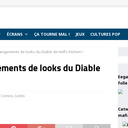
ÉCRANS
ÇA TOURNE MAL !
JEUX
CULTURES POP
hangements de looks du Diable de Hell’s Kitchen !
ements de looks du Diable
Eega 
foll
Comics
,
Listes
Catw
mafi