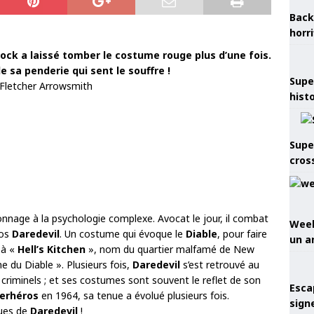
Back
horr
ock a laissé tomber le costume rouge plus d’une fois.
e sa penderie qui sent le souffre !
Supe
Fletcher Arrowsmith
hist
Supe
cros
nnage à la psychologie complexe. Avocat le jour, il combat
Week
ros
Daredevil
. Un costume qui évoque le
Diable
, pour faire
un a
 à «
Hell’s Kitchen
», nom du quartier malfamé de New
ine du Diable ». Plusieurs fois,
Daredevil
s’est retrouvé au
 criminels ; et ses costumes sont souvent le reflet de son
Esca
erhéros
en 1964, sa tenue a évolué plusieurs fois.
sign
ques de
Daredevil
!