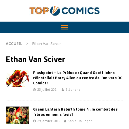
ACCUEIL
Ethan Van Sciver
Ethan Van Sciver
Flashpoint – Le Prélude : Quand Geoff Johns
réinstallait Barry Allen au centre de l’univers DC
Comics !
23 juillet 2021
Stéphane
Green Lantern Rebirth tome 4 : le combat des
frères ennemis [avis]
29 janvier 2019
Sonia Dollinger