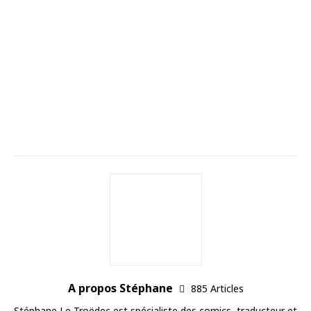
A propos Stéphane
885 Articles
Stéphane Le Troëdec est spécialiste des comics, traducteur et