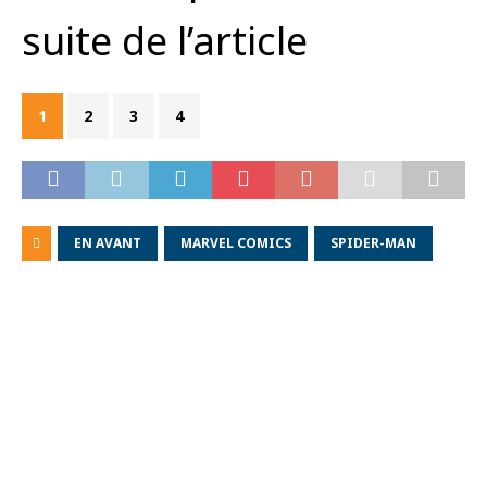
suite de l’article
1
2
3
4
EN AVANT
MARVEL COMICS
SPIDER-MAN