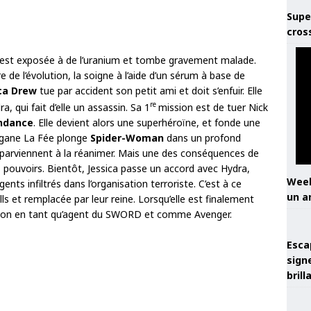
Supe
cros
est exposée à de l’uranium et tombe gravement malade.
 de l’évolution, la soigne à l’aide d’un sérum à base de
ca Drew
tue par accident son petit ami et doit s’enfuir. Elle
re
 qui fait d’elle un assassin. Sa 1
mission est de tuer Nick
ndance
. Elle devient alors une superhéroïne, et fonde une
rgane La Fée plonge
Spider-Woman
dans un profond
parviennent à la réanimer. Mais une des conséquences de
s pouvoirs. Bientôt, Jessica passe un accord avec Hydra,
Week
ents infiltrés dans l’organisation terroriste. C’est à ce
un a
s et remplacée par leur reine. Lorsqu’elle est finalement
tation en tant qu’agent du SWORD et comme Avenger.
Esca
sign
brill