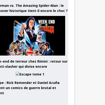
rman vs. The Amazing Spider-Man : le
sover historique tient-il encore le choc ?
-end de terreur chez Rimini : retour sur
nti-slasher qui divise encore
pe : Rick Remender et Daniel Acuña
ent un comics de guerre brutal et
ant