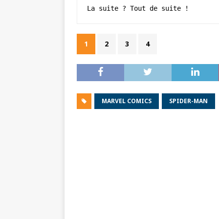
La suite ? Tout de suite !
1
2
3
4
MARVEL COMICS
SPIDER-MAN