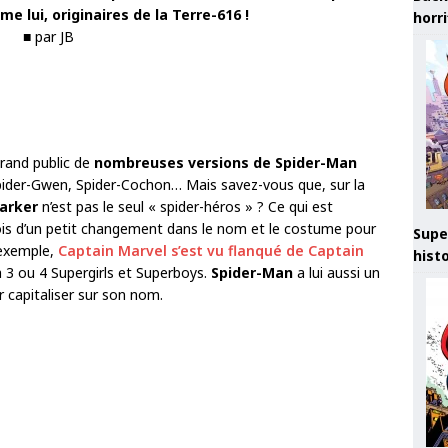
e lui, originaires de la Terre-616 !
horr
■ par JB
rand public de
nombreuses versions de Spider-Man
 Spider-Gwen, Spider-Cochon… Mais savez-vous que, sur la
arker
n’est pas le seul « spider-héros » ? Ce qui est
arfois d’un petit changement dans le nom et le costume pour
Supe
r exemple,
Captain Marvel s’est vu flanqué de Captain
hist
 3 ou 4 Supergirls et Superboys.
Spider-Man
a lui aussi un
 capitaliser sur son nom.