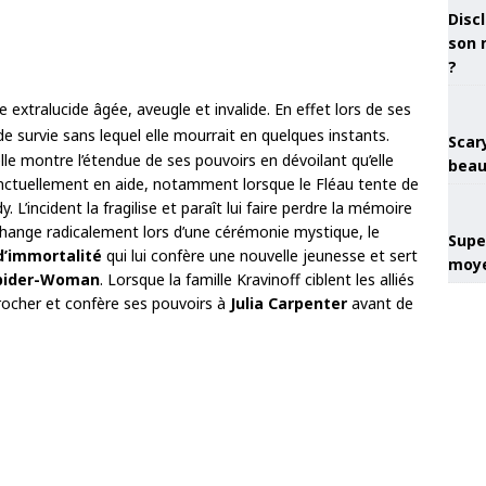
Discl
son 
?
 extralucide âgée, aveugle et invalide. En effet lors de ses
de survie sans lequel elle mourrait en quelques instants.
Scary
elle montre l’étendue de ses pouvoirs en dévoilant qu’elle
beau
ponctuellement en aide, notamment lorsque le Fléau tente de
 L’incident la fragilise et paraît lui faire perdre la mémoire
hange radicalement lors d’une cérémonie mystique, le
Super
d’immortalité
qui lui confère une nouvelle jeunesse et sert
moye
pider-Woman
. Lorsque la famille Kravinoff ciblent les alliés
ocher et confère ses pouvoirs à
Julia Carpenter
avant de