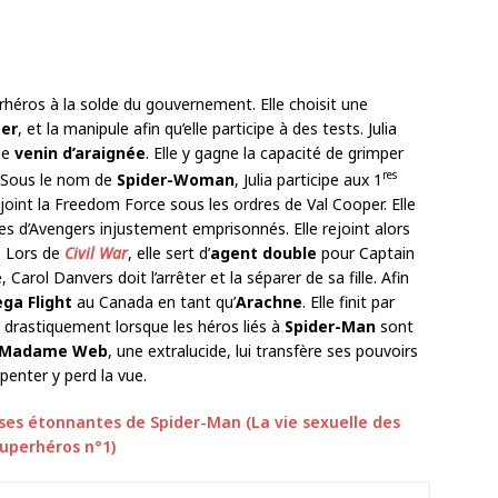
rhéros à la solde du gouvernement. Elle choisit une
ter
, et la manipule afin qu’elle participe à des tests. Julia
de
venin d’araignée
. Elle y gagne la capacité de grimper
res
. Sous le nom de
Spider-Woman
, Julia participe aux 1
joint la Freedom Force sous les ordres de Val Cooper. Elle
pes d’Avengers injustement emprisonnés. Elle rejoint alors
. Lors de
Civil War
, elle sert d’
agent double
pour Captain
arol Danvers doit l’arrêter et la séparer de sa fille. Afin
ga Flight
au Canada en tant qu’
Arachne
. Elle finit par
 drastiquement lorsque les héros liés à
Spider-Man
sont
Madame Web
, une extralucide, lui transfère ses pouvoirs
penter y perd la vue.
es étonnantes de Spider-Man (La vie sexuelle des
uperhéros n°1)