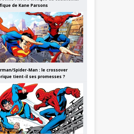
ifique de Kane Parsons
rman/Spider-Man : le crossover
orique tient-il ses promesses ?