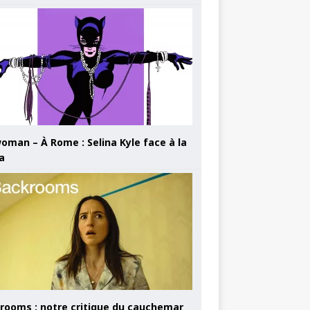
oman – À Rome : Selina Kyle face à la
a
rooms : notre critique du cauchemar