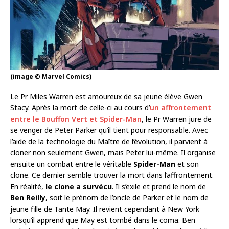
(image © Marvel Comics)
Le Pr Miles Warren est amoureux de sa jeune élève Gwen
Stacy. Après la mort de celle-ci au cours d’
un affrontement
entre le Bouffon Vert et Spider-Man
, le Pr Warren jure de
se venger de Peter Parker qu’il tient pour responsable. Avec
l’aide de la technologie du Maître de l’évolution, il parvient à
cloner non seulement Gwen, mais Peter lui-même. Il organise
ensuite un combat entre le véritable
Spider-Man
et son
clone. Ce dernier semble trouver la mort dans l’affrontement.
En réalité,
le clone a survécu
. Il s’exile et prend le nom de
Ben Reilly
, soit le prénom de l’oncle de Parker et le nom de
jeune fille de Tante May. Il revient cependant à New York
lorsqu’il apprend que May est tombé dans le coma. Ben