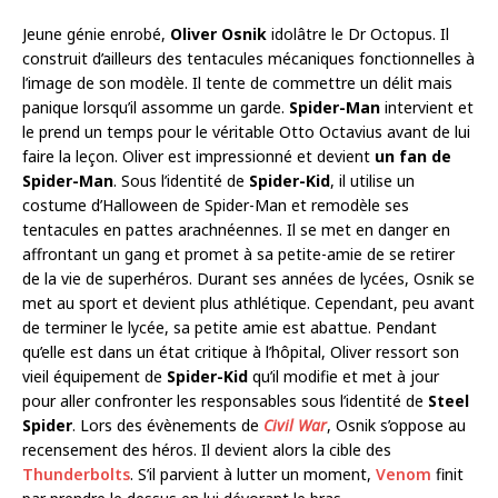
Jeune génie enrobé,
Oliver Osnik
idolâtre le Dr Octopus. Il
construit d’ailleurs des tentacules mécaniques fonctionnelles à
l’image de son modèle. Il tente de commettre un délit mais
panique lorsqu’il assomme un garde.
Spider-Man
intervient et
le prend un temps pour le véritable Otto Octavius avant de lui
faire la leçon. Oliver est impressionné et devient
un fan de
Spider-Man
. Sous l’identité de
Spider-Kid
, il utilise un
costume d’Halloween de Spider-Man et remodèle ses
tentacules en pattes arachnéennes. Il se met en danger en
affrontant un gang et promet à sa petite-amie de se retirer
de la vie de superhéros. Durant ses années de lycées, Osnik se
met au sport et devient plus athlétique. Cependant, peu avant
de terminer le lycée, sa petite amie est abattue. Pendant
qu’elle est dans un état critique à l’hôpital, Oliver ressort son
vieil équipement de
Spider-Kid
qu’il modifie et met à jour
pour aller confronter les responsables sous l’identité de
Steel
Spider
. Lors des évènements de
Civil War
, Osnik s’oppose au
recensement des héros. Il devient alors la cible des
Thunderbolts
. S’il parvient à lutter un moment,
Venom
finit