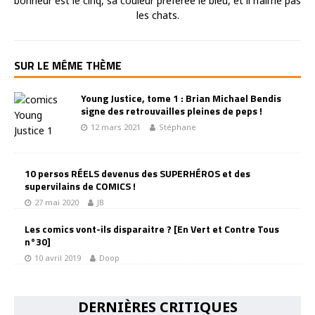
bonheur est le cinq, sa couleur préférée le bleu, et il n’aime pas
les chats.
SUR LE MÊME THÈME
Young Justice, tome 1 : Brian Michael Bendis
signe des retrouvailles pleines de peps !
12 mars 2021
Stéphane
10 persos RÉELS devenus des SUPERHÉROS et des
supervilains de COMICS !
27 mai 2020
JB
Les comics vont-ils disparaitre ? [En Vert et Contre Tous
n°30]
10 avril 2019
Doop
DERNIÈRES CRITIQUES