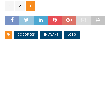
1
2
3
DC COMICS
EN AVANT
LOBO