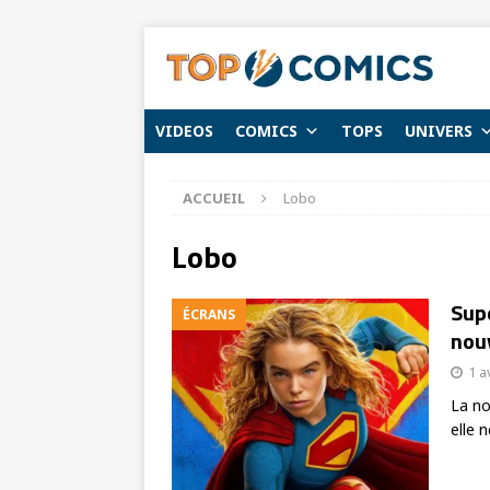
VIDEOS
COMICS
TOPS
UNIVERS
ACCUEIL
Lobo
Lobo
Supe
ÉCRANS
nou
1 a
La no
elle 