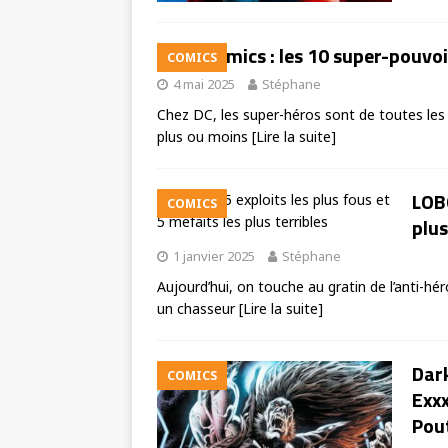
DC Comics : les 10 super-pouvoirs
COMICS
4 mai 2025
Stéphane
Chez DC, les super-héros sont de toutes les 
plus ou moins
[Lire la suite]
LOBO
COMICS
plus
1 janvier 2025
Stéphane
Aujourd’hui, on touche au gratin de l’anti-hé
un chasseur
[Lire la suite]
Dark
COMICS
Exxx
Pout