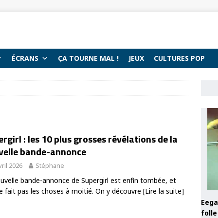
ÉCRANS
ÇA TOURNE MAL !
JEUX
CULTURES POP
rgirl : les 10 plus grosses révélations de la
velle bande-annonce
vril 2026
Stéphane
uvelle bande-annonce de Supergirl est enfin tombée, et
ne fait pas les choses à moitié. On y découvre
[Lire la suite]
Eega 
foll