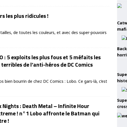
 les plus ridicules !
Catw
mafi
tailles, de toutes les couleurs, et avec des super-pouvoirs
Back
horr
 : 5 exploits les plus fous et 5 méfaits les
 terribles de l’anti-héros de DC Comics
Supe
hist
ros bien bourrin de chez DC Comics : Lobo. Ce gars-là, c’est
Supe
 Nights : Death Metal – Infinite Hour
cros
treme ! n°1 Lobo affronte le Batman qui
re !