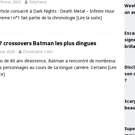
février 2022
Stéphane
Week
rticle consacré à Dark Nights : Death Metal – Infinite Hour
un a
reme ! n°1 fait partie de la chronologie
[Lire la suite]
Esca
sign
7 crossovers Batman les plus dingues
brill
mai 2020
Christophe Colin
us de 80 ans d’existence, Batman a rencontré de nombreux
Discl
s personnages au cours de sa longue carrière. Certains
[Lire
son 
te]
?
Scary
beau
Super