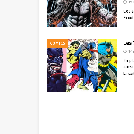
15 
Cet a
Exxxt
Les 
COMICS
14 
En pl
autre
la sui