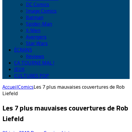
DC Comics
Image Comics
Batman
Spider-Man
X-Men
Avengers
Star Wars
ÉCRANS
Reviews
ÇA TOURNE MAL !
JEUX
CULTURES POP
Accueil
Comics
Les 7 plus mauvaises couvertures de Rob
Liefeld
Les 7 plus mauvaises couvertures de Rob
Liefeld