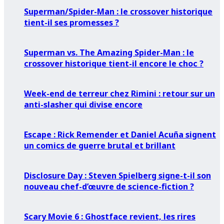
Superman/Spider-Man : le crossover historique
tient-il ses promesses ?
Superman vs. The Amazing Spider-Man : le
crossover historique tient-il encore le choc ?
Week-end de terreur chez Rimini : retour sur un
anti-slasher qui divise encore
Escape : Rick Remender et Daniel Acuña signent
un comics de guerre brutal et brillant
Disclosure Day : Steven Spielberg signe-t-il son
nouveau chef-d’œuvre de science-fiction ?
Scary Movie 6 : Ghostface revient, les rires