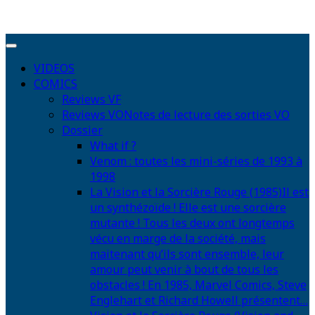
VIDEOS
COMICS
Reviews VF
Reviews VO
Notes de lecture des sorties VO
Dossier
What if ?
Venom : toutes les mini-séries de 1993 à
1998
La Vision et la Sorcière Rouge (1985)
Il est
un synthézoïde ! Elle est une sorcière
mutante ! Tous les deux ont longtemps
vécu en marge de la société, mais
maitenant qu’ils sont ensemble, leur
amour peut venir à bout de tous les
obstacles ! En 1985, Marvel Comics, Steve
Englehart et Richard Howell présentent…