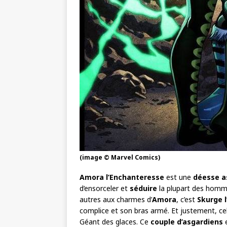
(image © Marvel Comics)
Amora l’Enchanteresse
est une
déesse a
d’ensorceler et
séduire
la plupart des hommes
autres aux charmes d’
Amora
, c’est
Skurge 
complice et son bras armé. Et justement, celui
Géant des glaces. Ce
couple d’asgardiens
e