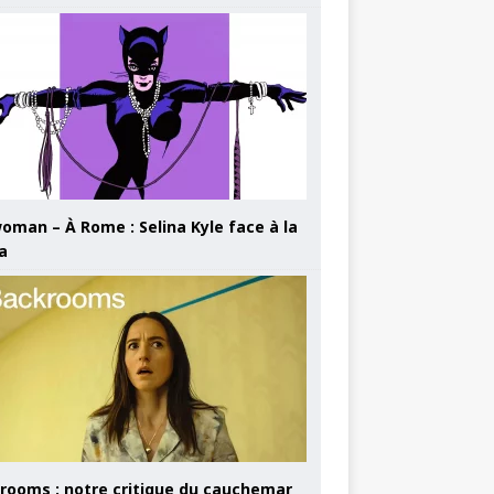
oman – À Rome : Selina Kyle face à la
a
rooms : notre critique du cauchemar