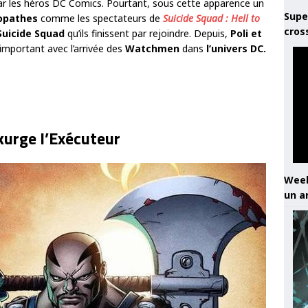
x par les héros DC Comics. Pourtant, sous cette apparence un
Supe
opathes
comme les spectateurs de
Suicide Squad : Hell to
cros
Suicide Squad
qu’ils finissent par rejoindre. Depuis,
Poli et
important avec l’arrivée des
Watchmen
dans
l’univers DC.
kurge l’Exécuteur
Week
un a