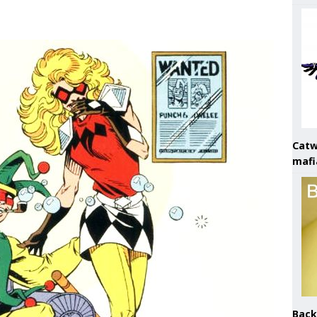
Catw
mafi
Back