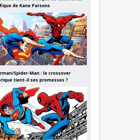
ifique de Kane Parsons
rman/Spider-Man : le crossover
orique tient-il ses promesses ?