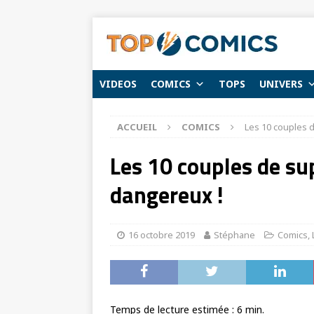
VIDEOS
COMICS
TOPS
UNIVERS
ACCUEIL
COMICS
Les 10 couples d
Les 10 couples de sup
dangereux !
16 octobre 2019
Stéphane
Comics
,
Temps de lecture estimée :
6
min.