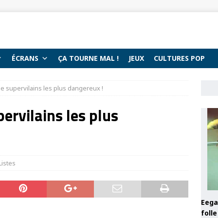
ÉCRANS
ÇA TOURNE MAL !
JEUX
CULTURES POP
e supervilains les plus dangereux !
ervilains les plus
Listes
Eega 
foll