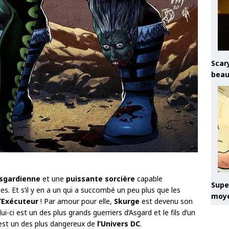
Scary
beau
sgardienne
et une
puissante sorcière
capable
Super
. Et s’il y en a un qui a succombé un peu plus que les
moye
l’Exécuteur
! Par amour pour elle,
Skurge
est devenu son
-ci est un des plus grands guerriers d’Asgard et le fils d’un
st un des plus dangereux de
l’Univers DC
.