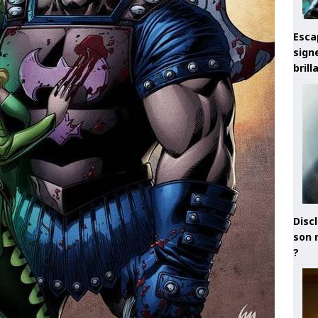
Esca
sign
brill
Discl
son 
?