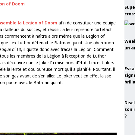
Supe
cros
ssemble la Legion of Doom
afin de constituer une équipe
a d’ailleurs du succès, et réussit à leur reprendre l’artefact
ons commencent à naître alors même que la Legion of
Week
 que Lex Luthor détenait le Batman qui rit. Une aberration
un a
League n°13
, il quitte donc avec fracas la Légion. Comment
 tous les membres de la Légion à l’exception de Luthor.
is découvre que le Joker l’a mise hors d’état. Lex est alors
Esca
èle la lente et douloureuse mort qu’il a planifié. Pourtant, il
sign
 son gaz avant de s’en aller. Le Joker veut en effet laisse
brill
on pacte avec le Batman qui rit.
Discl
son 
?