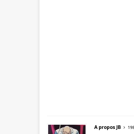
A propos JB
198