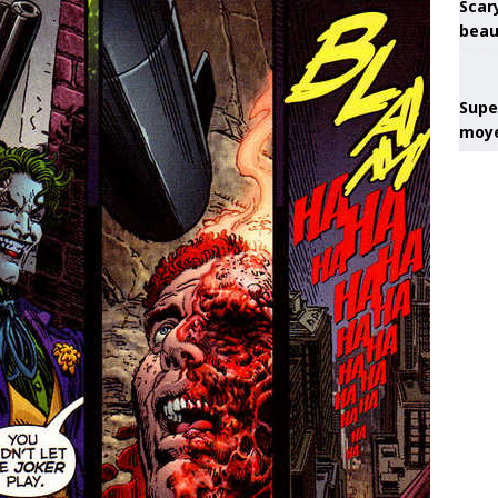
Scary
beau
Super
moye