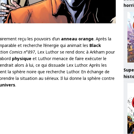
horr
airement reçu les pouvoirs d’un
anneau orange
. Après la
mparable et recherche l’énergie qui animait les
Black
ction Comics n°897
, Lex Luthor se rend donc à Arkham pour
’abord
physique
et Luthor menace de faire exécuter le
endrait alors à lui, ce qui dissuade Lex Luthor. Après les
Supe
étient la sphère noire que recherche Luthor. En échange de
hist
rendre la situation au sérieux. Il lui donne la sphère contre
’univers
.