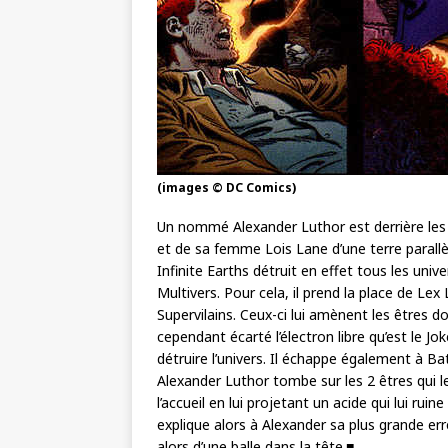
(images © DC Comics)
Un nommé Alexander Luthor est derrière les é
et de sa femme Lois Lane d’une terre parallèl
Infinite Earths détruit en effet tous les univ
Multivers. Pour cela, il prend la place de Le
Supervilains. Ceux-ci lui amènent les êtres do
cependant écarté l’électron libre qu’est le J
détruire l’univers. Il échappe également à B
Alexander Luthor tombe sur les 2 êtres qui le
l’accueil en lui projetant un acide qui lui rui
explique alors à Alexander sa plus grande erreu
alors d’une balle dans la tête.■