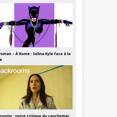
oman – À Rome : Selina Kyle face à la
a
rooms : notre critique du cauchemar