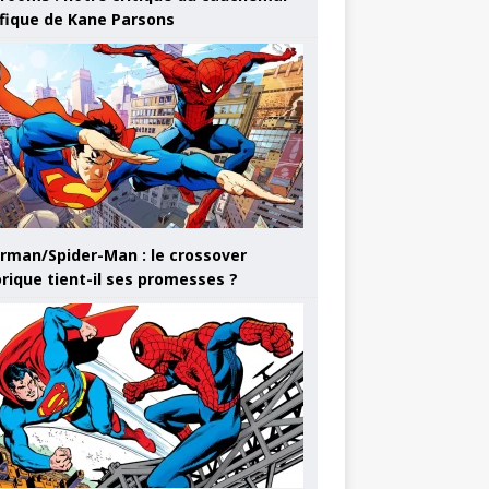
ifique de Kane Parsons
rman/Spider-Man : le crossover
orique tient-il ses promesses ?