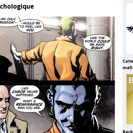
ychologique
Catw
mafi
Back