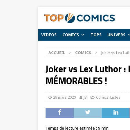
VIDEOS
COMICS
TOPS
UNIVERS
ACCUEIL
COMICS
Joker vs Lex Lut
Joker vs Lex Luthor :
MÉMORABLES !
29 mars 2020
JB
Comics
,
Listes
Temps de lecture estimée :
9
min.