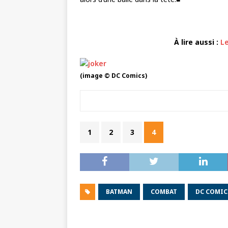
À lire aussi :
Le
(image © DC Comics)
1
2
3
4
BATMAN
COMBAT
DC COMIC