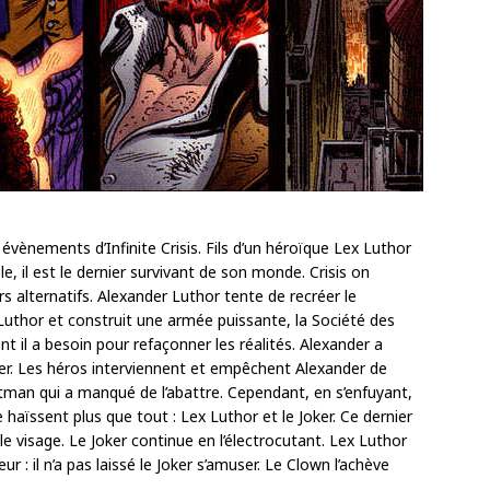
vènements d’Infinite Crisis. Fils d’un héroïque Lex Luthor
e, il est le dernier survivant de son monde. Crisis on
ers alternatifs. Alexander Luthor tente de recréer le
x Luthor et construit une armée puissante, la Société des
nt il a besoin pour refaçonner les réalités. Alexander a
oker. Les héros interviennent et empêchent Alexander de
atman qui a manqué de l’abattre. Cependant, en s’enfuyant,
 haïssent plus que tout : Lex Luthor et le Joker. Ce dernier
ne le visage. Le Joker continue en l’électrocutant. Lex Luthor
r : il n’a pas laissé le Joker s’amuser. Le Clown l’achève