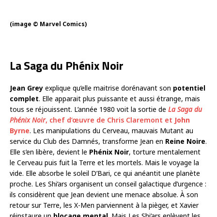
(image © Marvel Comics)
La Saga du Phénix Noir
Jean Grey
explique qu’elle maitrise dorénavant son
potentiel
complet
. Elle apparait plus puissante et aussi étrange, mais
tous se réjouissent. L’année 1980 voit la sortie de
La Saga du
Phénix Noir
, chef d’œuvre de Chris Claremont et
John
Byrne
. Les manipulations du Cerveau, mauvais Mutant au
service du Club des Damnés, transforme Jean en
Reine Noire
.
Elle s’en libère, devient le
Phénix Noir
, torture mentalement
le Cerveau puis fuit la Terre et les mortels. Mais le voyage la
vide. Elle absorbe le soleil D’Bari, ce qui anéantit une planète
proche. Les Shi’ars organisent un conseil galactique d’urgence :
ils considèrent que Jean devient une menace absolue. À son
retour sur Terre, les X-Men parviennent à la pièger, et Xavier
réinstaure un
blocage mental
. Mais Les Shi’ars enlèvent les