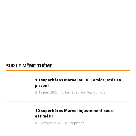
SUR LE MÊME THÈME
10 superhéros Marvel ou DC Comics jetés en
prison !
12 juin 2020
La rédac' de Top Comics
10 superhéros Marvel injustement sous-
estimés !
5 janvier 2020
Stéphane