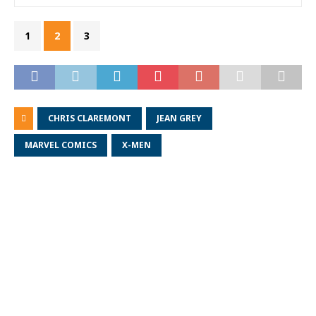
1
2
3
CHRIS CLAREMONT
JEAN GREY
MARVEL COMICS
X-MEN