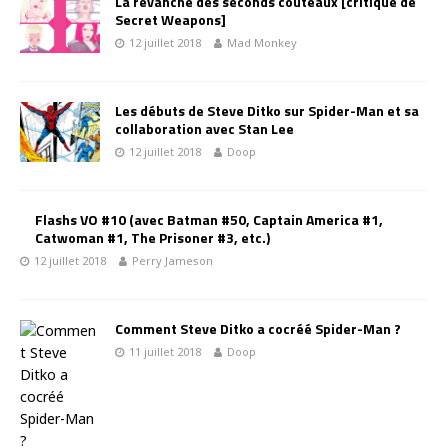
La revanche des seconds couteaux [critique de
Secret Weapons]
12 juillet 2018
Mad Monkey
Les débuts de Steve Ditko sur Spider-Man et sa
collaboration avec Stan Lee
12 juillet 2018
Doop
Flashs VO #10 (avec Batman #50, Captain America #1,
Catwoman #1, The Prisoner #3, etc.)
12 juillet 2018
Perry Jameson
Comment Steve Ditko a cocréé Spider-Man ?
11 juillet 2018
Doop