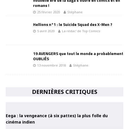
nouvelle ère de la saga s’ouvre en comics et en
romans !
25 février 2020
Stéphane
Hellions n°1 : le Suicide Squad des X-Men ?
5 avril 2020
La rédac' de Top Comics
19 AVENGERS que tout le monde a probablement
OUBLIÉS
13 novembre 2018
Stéphane
DERNIÈRES CRITIQUES
Eega : la vengeance (à six pattes) la plus folle du
cinéma indien