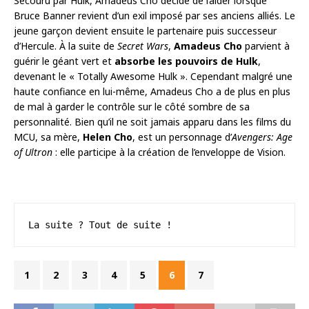
Secouru par Hulk, Amadeus Cho décide de l’aider lorsque
Bruce Banner revient d’un exil imposé par ses anciens alliés. Le
jeune garçon devient ensuite le partenaire puis successeur
d’Hercule. À la suite de
Secret Wars
,
Amadeus Cho
parvient à
guérir le géant vert et
absorbe les pouvoirs de Hulk
,
devenant le « Totally Awesome Hulk ». Cependant malgré une
haute confiance en lui-même, Amadeus Cho a de plus en plus
de mal à garder le contrôle sur le côté sombre de sa
personnalité. Bien qu’il ne soit jamais apparu dans les films du
MCU, sa mère,
Helen Cho
, est un personnage d’
Avengers: Age
of Ultron
: elle participe à la création de l’enveloppe de Vision.
La suite ? Tout de suite !
1
2
3
4
5
6
7