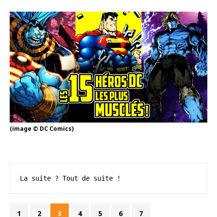
(image © DC Comics)
La suite ? Tout de suite !
1
2
3
4
5
6
7