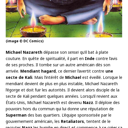
(image © DC Comics)
Michael Nazareth
dépasse son
sensei
qu’il bat à plate
couture. En quête de spiritualité, il part en
Inde
contre l’avis
de ses proches. Il tombe sur un autre américain dès son
arrivée.
Mendiant hagard
, ce dernier l’avertit contre
une
secte de Kali
. Mais l’intérêt de
Michael
est éveillé. Lorsque le
mendiant devient de plus en plus instable, Michael Nazareth
l’égorge et doit fuir les autorités. Il devient alors disciple de la
secte de Kali pendant quelques années. Lorsqu’il revient aux
États-Unis, Michael Nazareth est devenu
Nazz
. Il déploie des
pouvoirs hors du commun qui lui donne une réputation de
Superman
des bas quartiers. L’équipe sponsorisée par le
gouvernement américain, les
Retaliators
, tentent de le
recruter.
Nazz
les humilie en direct et commence à se créer sa