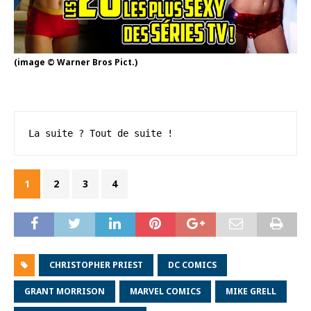
(image © Warner Bros Pict.)
La suite ? Tout de suite !
1
2
3
4
CHRISTOPHER PRIEST
DC COMICS
GRANT MORRISON
MARVEL COMICS
MIKE GRELL