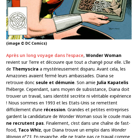
(image © DC Comics)
Après un long voyage dans l’espace
,
Wonder Woman
revient sur Terre et découvre que tout a changé pour elle. L’île
de
Themyscira
a mystérieusement disparu. Avant cela, les
Amazones avaient fermé leurs ambassades. Diana se
retrouve donc
seule et démunie
. Son amie
Julia Kapatelis
l’héberge. Cependant, sans moyen de subsistance, Diana doit
trouver un travail, sans identité secrète ni véritable expérience
! Nous sommes en 1993 et les Etats-Unis se remettent
difficilement d’une
récession
. Grandes et petites entreprises
gardent la candidature de Wonder Woman sous le coude mais
ne recrutent pas
. Finalement, c’est dans une chaîne de fast-
food,
Taco Whiz
, que Diana trouve un emploi dans
Wonder
Woman n°73
. En revanche, elle ne traite pas ce travail comme