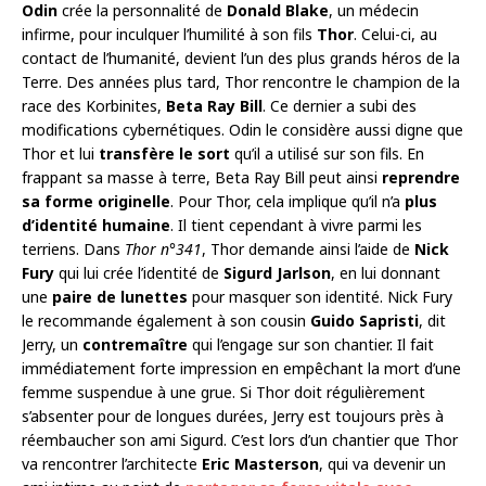
Odin
crée la personnalité de
Donald Blake
, un médecin
infirme, pour inculquer l’humilité à son fils
Thor
. Celui-ci, au
contact de l’humanité, devient l’un des plus grands héros de la
Terre. Des années plus tard, Thor rencontre le champion de la
race des Korbinites,
Beta Ray Bill
. Ce dernier a subi des
modifications cybernétiques. Odin le considère aussi digne que
Thor et lui
transfère le sort
qu’il a utilisé sur son fils. En
frappant sa masse à terre, Beta Ray Bill peut ainsi
reprendre
sa forme originelle
. Pour Thor, cela implique qu’il n’a
plus
d’identité humaine
. Il tient cependant à vivre parmi les
terriens. Dans
Thor n°341
, Thor demande ainsi l’aide de
Nick
Fury
qui lui crée l’identité de
Sigurd Jarlson
, en lui donnant
une
paire de lunettes
pour masquer son identité. Nick Fury
le recommande également à son cousin
Guido Sapristi
, dit
Jerry, un
contremaître
qui l’engage sur son chantier. Il fait
immédiatement forte impression en empêchant la mort d’une
femme suspendue à une grue. Si Thor doit régulièrement
s’absenter pour de longues durées, Jerry est toujours près à
réembaucher son ami Sigurd. C’est lors d’un chantier que Thor
va rencontrer l’architecte
Eric Masterson
, qui va devenir un