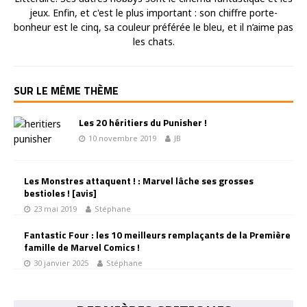
jeux. Enfin, et c'est le plus important : son chiffre porte-
bonheur est le cinq, sa couleur préférée le bleu, et il n’aime pas
les chats.
SUR LE MÊME THÈME
Les 20 héritiers du Punisher !
10 novembre 2019
JB
Les Monstres attaquent ! : Marvel lâche ses grosses
bestioles ! [avis]
23 mai 2019
Stéphane
Fantastic Four : les 10 meilleurs remplaçants de la Première
famille de Marvel Comics !
30 janvier 2025
Stéphane