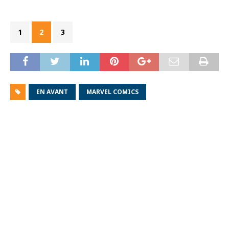
1
2
3
EN AVANT
MARVEL COMICS