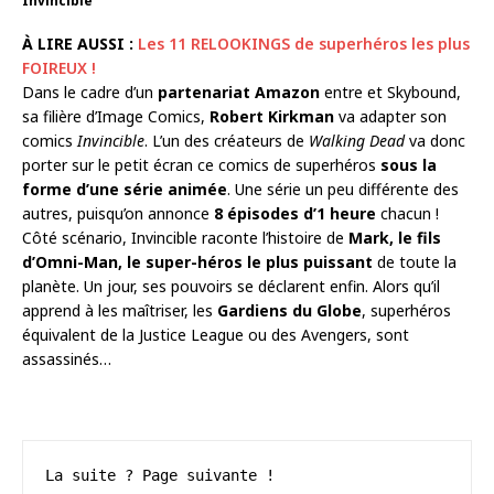
Invincible
À LIRE AUSSI :
Les 11 RELOOKINGS de superhéros les plus
FOIREUX !
Dans le cadre d’un
partenariat Amazon
entre et Skybound,
sa filière d’Image Comics,
Robert Kirkman
va adapter son
comics
Invincible
. L’un des créateurs de
Walking Dead
va donc
porter sur le petit écran ce comics de superhéros
sous la
forme d’une série animée
. Une série un peu différente des
autres, puisqu’on annonce
8 épisodes d’1 heure
chacun !
Côté scénario, Invincible raconte l’histoire de
Mark, le fils
d’Omni-Man, le super-héros le plus puissant
de toute la
planète. Un jour, ses pouvoirs se déclarent enfin. Alors qu’il
apprend à les maîtriser, les
Gardiens du Globe
, superhéros
équivalent de la Justice League ou des Avengers, sont
assassinés…
La suite ? Page suivante !