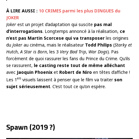
À LIRE AUSSI :
10 CRIMES parmi les plus DINGUES du
JOKER
Joker
est un projet d’adaptation qui suscite
pas mal
d’interrogations
. Longtemps annoncé à la réalisation,
ce
n’est pas Martin Scorcese qui va transposer
les origines
du
Joker
au cinéma, mais le réalisateur
Todd Philips
(
Starky et
Hutch
,
A Star is Born
, les 3
Very Bad Trip
,
War Dogs
). Pas
forcément de quoi rassurer les fans du Prince du Crime. Qu’ils
se rassurent,
le casting reste tout de même alléchant
avec
Jaoquin Phoenix
et
Robert de Niro
en têtes d’affiche !
ers
Les 1
visuels laissent à penser que le film va traiter
son
sujet sérieusement
. C’est tout ce qu’on espère.
Spawn (2019 ?)