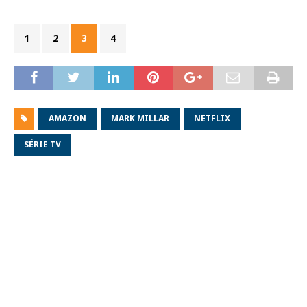
1
2
3
4
AMAZON
MARK MILLAR
NETFLIX
SÉRIE TV