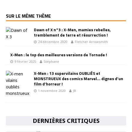
SUR LE MÊME THÈME
Dawn of X n°3 : X-Men, mamies rebelles,
tremblement de terre et résurrection !
24 décembre 2020
Fletcher Arrowsmith
X-Men : le top des meilleures versions de Tornade !
9 février 2025
Stéphane
X-Men : 13 supervilains OUBLIÉS et
MONSTRUEUX des comics Marvel… dignes d’un
film d’horreur !
1 novembre 2020
JB
DERNIÈRES CRITIQUES