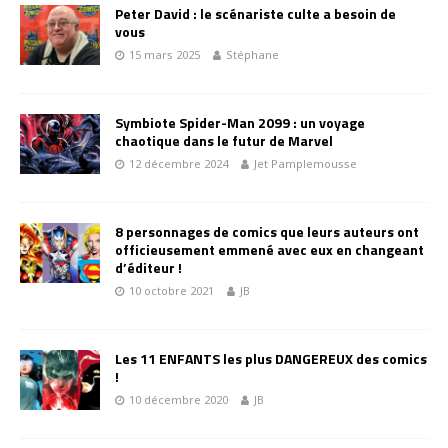
Peter David : le scénariste culte a besoin de
vous
15 mars 2025
Stéphane
Symbiote Spider-Man 2099 : un voyage
chaotique dans le futur de Marvel
12 décembre 2024
Jet Pamplemousse
8 personnages de comics que leurs auteurs ont
officieusement emmené avec eux en changeant
d’éditeur !
10 octobre 2021
JB
Les 11 ENFANTS les plus DANGEREUX des comics
!
10 décembre 2020
JB