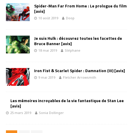
Spider-Man Far From Home : Le prologue du film
[avis]
10 août 2019
Doop
Je suis Hulk : découvrez toutes les facettes de
Bruce Banner [avis]
18 mai 2019
Stéphane
Iron Fist & Scarlet Spider : Damnation (III) [avis]
9 mai 2019
Fletcher Arrowsmith
Les mémoires incroyables de la vie fantastique de Stan Lee
[avis]
25 mars 2019
Sonia Dollinger