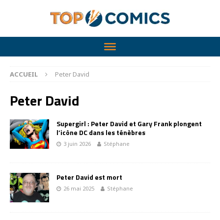
ACCUEIL
Peter David
Peter David
Supergirl : Peter David et Gary Frank plongent
l’icône DC dans les ténèbres
3 juin 2026
Stéphane
Peter David est mort
26 mai 2025
Stéphane