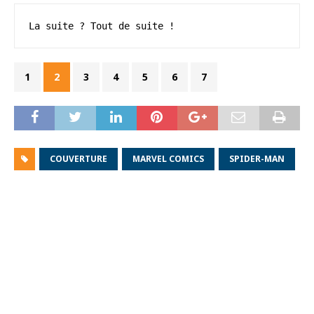
La suite ? Tout de suite !
1
2
3
4
5
6
7
COUVERTURE
MARVEL COMICS
SPIDER-MAN