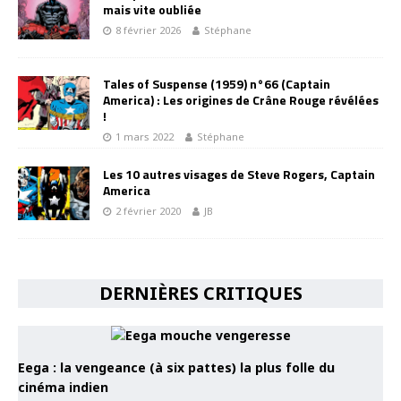
mais vite oubliée
8 février 2026
Stéphane
Tales of Suspense (1959) n°66 (Captain
America) : Les origines de Crâne Rouge révélées
!
1 mars 2022
Stéphane
Les 10 autres visages de Steve Rogers, Captain
America
2 février 2020
JB
DERNIÈRES CRITIQUES
Eega : la vengeance (à six pattes) la plus folle du
cinéma indien