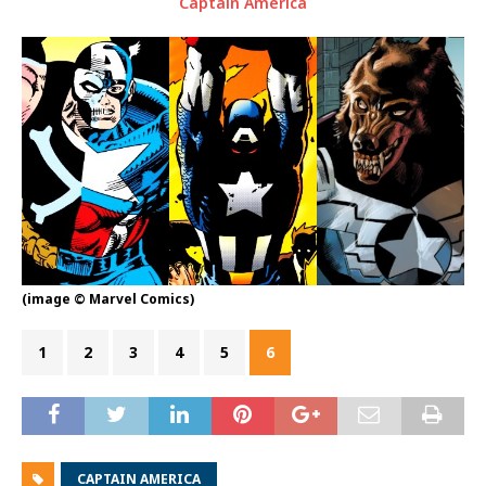
Captain America
(image © Marvel Comics)
1
2
3
4
5
6
CAPTAIN AMERICA