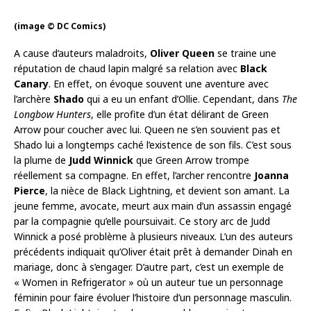
(image © DC Comics)
A cause d’auteurs maladroits,
Oliver Queen
se traine une
réputation de chaud lapin malgré sa relation avec
Black
Canary
. En effet, on évoque souvent une aventure avec
l’archère
Shado
qui a eu un enfant d’Ollie. Cependant, dans
The
Longbow Hunters
, elle profite d’un état délirant de Green
Arrow pour coucher avec lui. Queen ne s’en souvient pas et
Shado lui a longtemps caché l’existence de son fils. C’est sous
la plume de
Judd Winnick
que Green Arrow trompe
réellement sa compagne. En effet, l’archer rencontre
Joanna
Pierce
, la nièce de Black Lightning, et devient son amant. La
jeune femme, avocate, meurt aux main d’un assassin engagé
par la compagnie qu’elle poursuivait. Ce story arc de Judd
Winnick a posé problème à plusieurs niveaux. L’un des auteurs
précédents indiquait qu’Oliver était prêt à demander Dinah en
mariage, donc à s’engager. D’autre part, c’est un exemple de
« Women in Refrigerator » où un auteur tue un personnage
féminin pour faire évoluer l’histoire d’un personnage masculin.